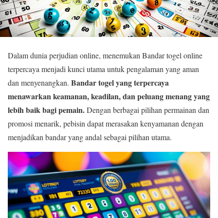
Dalam dunia perjudian online, menemukan Bandar togel online
terpercaya menjadi kunci utama untuk pengalaman yang aman
Bandar togel yang terpercaya
dan menyenangkan.
menawarkan keamanan, keadilan, dan peluang menang yang
lebih baik bagi pemain.
Dengan berbagai pilihan permainan dan
promosi menarik, pebisin dapat merasakan kenyamanan dengan
menjadikan bandar yang andal sebagai pilihan utama.