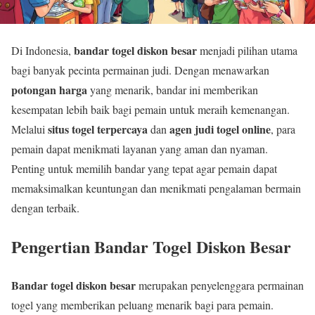
bandar togel diskon besar
Di Indonesia,
menjadi pilihan utama
bagi banyak pecinta permainan judi. Dengan menawarkan
potongan harga
yang menarik, bandar ini memberikan
kesempatan lebih baik bagi pemain untuk meraih kemenangan.
situs togel terpercaya
agen judi togel online
Melalui
dan
, para
pemain dapat menikmati layanan yang aman dan nyaman.
Penting untuk memilih bandar yang tepat agar pemain dapat
memaksimalkan keuntungan dan menikmati pengalaman bermain
dengan terbaik.
Pengertian Bandar Togel Diskon Besar
Bandar togel diskon besar
merupakan penyelenggara permainan
togel yang memberikan peluang menarik bagi para pemain.