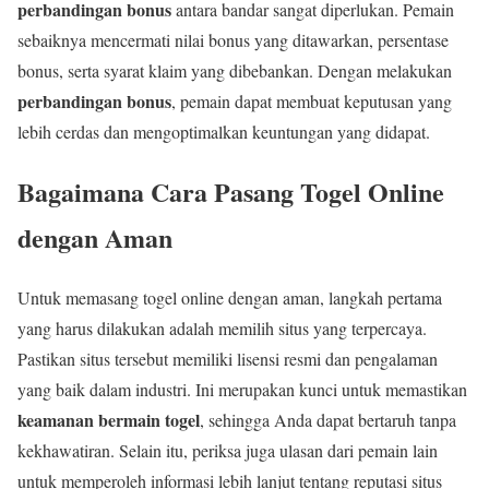
perbandingan bonus
antara bandar sangat diperlukan. Pemain
sebaiknya mencermati nilai bonus yang ditawarkan, persentase
bonus, serta syarat klaim yang dibebankan. Dengan melakukan
perbandingan bonus
, pemain dapat membuat keputusan yang
lebih cerdas dan mengoptimalkan keuntungan yang didapat.
Bagaimana Cara Pasang Togel Online
dengan Aman
Untuk memasang togel online dengan aman, langkah pertama
yang harus dilakukan adalah memilih situs yang terpercaya.
Pastikan situs tersebut memiliki lisensi resmi dan pengalaman
yang baik dalam industri. Ini merupakan kunci untuk memastikan
keamanan bermain togel
, sehingga Anda dapat bertaruh tanpa
kekhawatiran. Selain itu, periksa juga ulasan dari pemain lain
untuk memperoleh informasi lebih lanjut tentang reputasi situs