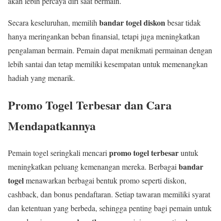
akan lebih percaya diri saat bermain.
bandar togel diskon
Secara keseluruhan, memilih
besar tidak
hanya meringankan beban finansial, tetapi juga meningkatkan
pengalaman bermain. Pemain dapat menikmati permainan dengan
lebih santai dan tetap memiliki kesempatan untuk memenangkan
hadiah yang menarik.
Promo Togel Terbesar dan Cara
Mendapatkannya
promo togel terbesar
Pemain togel seringkali mencari
untuk
bandar
meningkatkan peluang kemenangan mereka. Berbagai
togel
menawarkan berbagai bentuk promo seperti diskon,
cashback, dan bonus pendaftaran. Setiap tawaran memiliki syarat
dan ketentuan yang berbeda, sehingga penting bagi pemain untuk