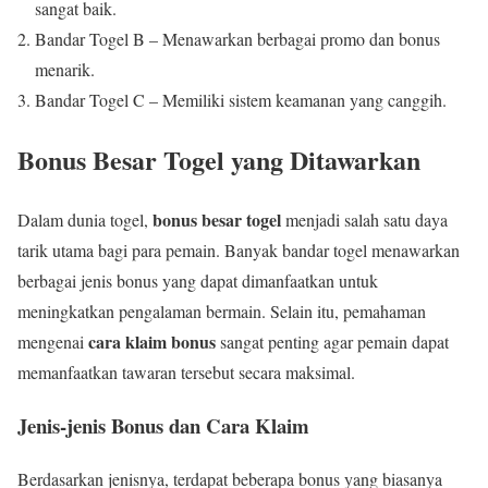
sangat baik.
Bandar Togel B – Menawarkan berbagai promo dan bonus
menarik.
Bandar Togel C – Memiliki sistem keamanan yang canggih.
Bonus Besar Togel yang Ditawarkan
bonus besar togel
Dalam dunia togel,
menjadi salah satu daya
tarik utama bagi para pemain. Banyak bandar togel menawarkan
berbagai jenis bonus yang dapat dimanfaatkan untuk
meningkatkan pengalaman bermain. Selain itu, pemahaman
cara klaim bonus
mengenai
sangat penting agar pemain dapat
memanfaatkan tawaran tersebut secara maksimal.
Jenis-jenis Bonus dan Cara Klaim
Berdasarkan jenisnya, terdapat beberapa bonus yang biasanya