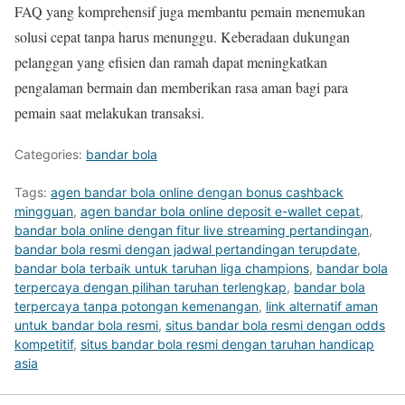
FAQ yang komprehensif juga membantu pemain menemukan
solusi cepat tanpa harus menunggu. Keberadaan dukungan
pelanggan yang efisien dan ramah dapat meningkatkan
pengalaman bermain dan memberikan rasa aman bagi para
pemain saat melakukan transaksi.
Categories:
bandar bola
Tags:
agen bandar bola online dengan bonus cashback
mingguan
,
agen bandar bola online deposit e-wallet cepat
,
bandar bola online dengan fitur live streaming pertandingan
,
bandar bola resmi dengan jadwal pertandingan terupdate
,
bandar bola terbaik untuk taruhan liga champions
,
bandar bola
terpercaya dengan pilihan taruhan terlengkap
,
bandar bola
terpercaya tanpa potongan kemenangan
,
link alternatif aman
untuk bandar bola resmi
,
situs bandar bola resmi dengan odds
kompetitif
,
situs bandar bola resmi dengan taruhan handicap
asia