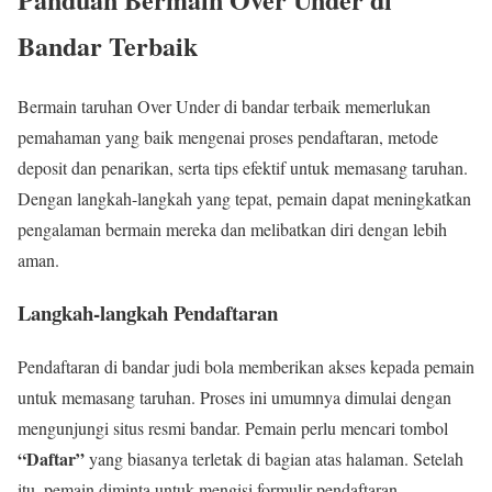
Bandar Terbaik
Bermain taruhan Over Under di bandar terbaik memerlukan
pemahaman yang baik mengenai proses pendaftaran, metode
deposit dan penarikan, serta tips efektif untuk memasang taruhan.
Dengan langkah-langkah yang tepat, pemain dapat meningkatkan
pengalaman bermain mereka dan melibatkan diri dengan lebih
aman.
Langkah-langkah Pendaftaran
Pendaftaran di bandar judi bola memberikan akses kepada pemain
untuk memasang taruhan. Proses ini umumnya dimulai dengan
mengunjungi situs resmi bandar. Pemain perlu mencari tombol
“Daftar”
yang biasanya terletak di bagian atas halaman. Setelah
itu, pemain diminta untuk mengisi formulir pendaftaran.