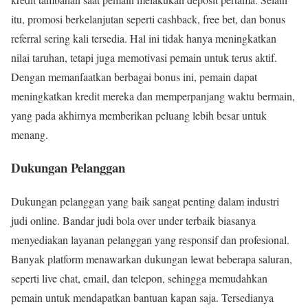
itu, promosi berkelanjutan seperti cashback, free bet, dan bonus
referral sering kali tersedia. Hal ini tidak hanya meningkatkan
nilai taruhan, tetapi juga memotivasi pemain untuk terus aktif.
Dengan memanfaatkan berbagai bonus ini, pemain dapat
meningkatkan kredit mereka dan memperpanjang waktu bermain,
yang pada akhirnya memberikan peluang lebih besar untuk
menang.
Dukungan Pelanggan
Dukungan pelanggan yang baik sangat penting dalam industri
judi online. Bandar judi bola over under terbaik biasanya
menyediakan layanan pelanggan yang responsif dan profesional.
Banyak platform menawarkan dukungan lewat beberapa saluran,
seperti live chat, email, dan telepon, sehingga memudahkan
pemain untuk mendapatkan bantuan kapan saja. Tersedianya