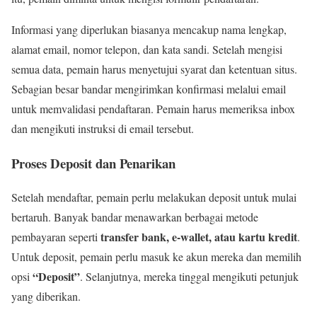
Informasi yang diperlukan biasanya mencakup nama lengkap,
alamat email, nomor telepon, dan kata sandi. Setelah mengisi
semua data, pemain harus menyetujui syarat dan ketentuan situs.
Sebagian besar bandar mengirimkan konfirmasi melalui email
untuk memvalidasi pendaftaran. Pemain harus memeriksa inbox
dan mengikuti instruksi di email tersebut.
Proses Deposit dan Penarikan
Setelah mendaftar, pemain perlu melakukan deposit untuk mulai
bertaruh. Banyak bandar menawarkan berbagai metode
transfer bank, e-wallet, atau kartu kredit
pembayaran seperti
.
Untuk deposit, pemain perlu masuk ke akun mereka dan memilih
“Deposit”
opsi
. Selanjutnya, mereka tinggal mengikuti petunjuk
yang diberikan.