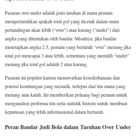
Pasaran over under adalah jenis taruhan di mana pemain
mempertaruhkan apakah total gol yang dicetak dalam suatu
pertandingan akan lebih (“over”) atau kurang (“under”) dari
angka yang ditentukan oleh bandar. Misalnya, jika bandar
menetapkan angka 2.5, pemain yang bertaruh “over” menang jika
total gol mencapai 3 atau lebih, sementara yang memilih “under”
menang jika total gol adalah 2 atau kurang.
Pasaran ini populer karena menawarkan kesederhanaan dan
potensi keuntungan yang menarik, terlepas dari tim mana yang
menang atau kalah. Ini memberikan peluang bagi pemain untuk
menganalisis performa tim serta statistik historis untuk membuat
keputusan yang lebih informasional dalam bertaruh.
Peran Bandar Judi Bola dalam Taruhan Over Under