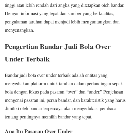
tinggi atau lebih rendah dari angka yang ditetapkan oleh bandar.
Dengan informasi yang tepat dan sumber yang berkualitas,
pengalaman taruhan dapat menjadi lebih menguntungkan dan
menyenangkan.
Pengertian Bandar Judi Bola Over
Under Terbaik
Bandar judi bola over under terbaik adalah entitas yang
menyediakan platform untuk taruhan dalam pertandingan sepak
bola dengan fokus pada pasaran “over” dan “under.” Penjelasan
mengenai pasaran ini, peran bandar, dan karakteristik yang harus
dimiliki oleh bandar terpercaya akan mengedukasi pembaca
tentang pentingnya memilih bandar yang tepat.
Apa Itu Pasaran Over Under