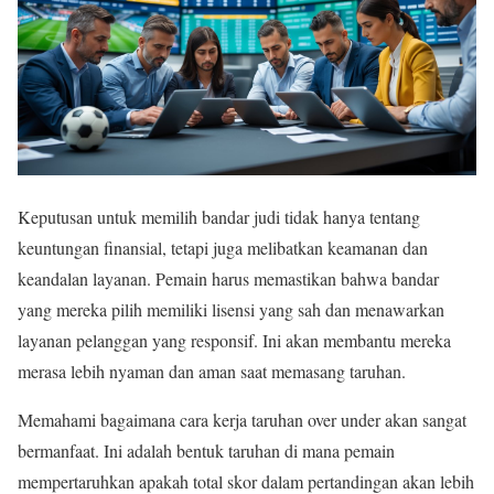
Keputusan untuk memilih bandar judi tidak hanya tentang
keuntungan finansial, tetapi juga melibatkan keamanan dan
keandalan layanan. Pemain harus memastikan bahwa bandar
yang mereka pilih memiliki lisensi yang sah dan menawarkan
layanan pelanggan yang responsif. Ini akan membantu mereka
merasa lebih nyaman dan aman saat memasang taruhan.
Memahami bagaimana cara kerja taruhan over under akan sangat
bermanfaat. Ini adalah bentuk taruhan di mana pemain
mempertaruhkan apakah total skor dalam pertandingan akan lebih