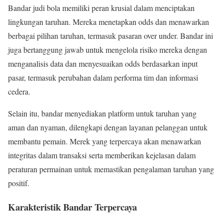
Bandar judi bola memiliki peran krusial dalam menciptakan
lingkungan taruhan. Mereka menetapkan odds dan menawarkan
berbagai pilihan taruhan, termasuk pasaran over under. Bandar ini
juga bertanggung jawab untuk mengelola risiko mereka dengan
menganalisis data dan menyesuaikan odds berdasarkan input
pasar, termasuk perubahan dalam performa tim dan informasi
cedera.
Selain itu, bandar menyediakan platform untuk taruhan yang
aman dan nyaman, dilengkapi dengan layanan pelanggan untuk
membantu pemain. Merek yang terpercaya akan menawarkan
integritas dalam transaksi serta memberikan kejelasan dalam
peraturan permainan untuk memastikan pengalaman taruhan yang
positif.
Karakteristik Bandar Terpercaya