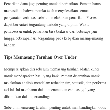
Penarikan dana juga penting untuk diperhatikan. Pemain harus
memastikan bahwa mereka telah menyelesaikan semua
persyaratan verifikasi sebelum melakukan penarikan. Proses ini
dapat bervariasi tergantung metode yang dipilih. Waktu
pemrosesan untuk penarikan bisa berkisar dari beberapa jam
hingga beberapa hari, tergantung pada kebijakan masing-masing
bandar.
Tips Memasang Taruhan Over Under
Mempersiapkan diri sebelum memasang taruhan adalah kunci
untuk mendapatkan hasil yang baik. Pemain disarankan untuk
melakukan analisis mendalam terhadap tim, statistik, dan performa
terkini. Ini membantu dalam menentukan estimasi gol yang
diharapkan dalam pertandingan.
Sebelum memasang taruhan, penting untuk membandingkan odds