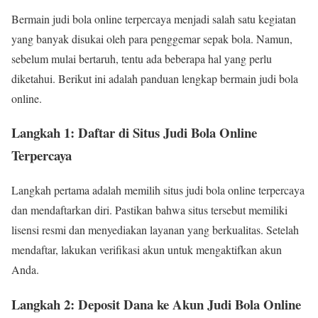
Bermain judi bola online terpercaya menjadi salah satu kegiatan
yang banyak disukai oleh para penggemar sepak bola. Namun,
sebelum mulai bertaruh, tentu ada beberapa hal yang perlu
diketahui. Berikut ini adalah panduan lengkap bermain judi bola
online.
Langkah 1: Daftar di Situs Judi Bola Online
Terpercaya
Langkah pertama adalah memilih situs judi bola online terpercaya
dan mendaftarkan diri. Pastikan bahwa situs tersebut memiliki
lisensi resmi dan menyediakan layanan yang berkualitas. Setelah
mendaftar, lakukan verifikasi akun untuk mengaktifkan akun
Anda.
Langkah 2: Deposit Dana ke Akun Judi Bola Online