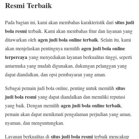
Resmi Terbaik
situs judi
Pada bagian ini, kami akan membahas karakteristik dari
bola resmi
terbaik. Kami akan membahas fitur dan layanan yang
agen judi bola online terbaik
ditawarkan oleh
. Selain itu, kami
agen judi bola online
akan menjelaskan pentingnya memilih
terpercaya
yang menyediakan layanan berkualitas tinggi, seperti
antarmuka yang mudah digunakan, dukungan pelanggan yang
dapat diandalkan, dan opsi pembayaran yang aman.
situs
Sebagai pemain judi bola online, penting untuk memilih
judi bola resmi
yang dapat diandalkan dan memiliki reputasi
agen judi bola online terbaik
yang baik. Dengan memilih
,
pemain akan dapat menikmati pengalaman perjudian yang aman,
nyaman, dan menguntungkan.
situs judi bola resmi
Layanan berkualitas di
terbaik mencakup