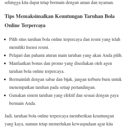
sehingga kita dapat tetap bermain dengan aman dan nyaman.
Tips Memaksimalkan Keuntungan Taruhan Bola
Online Terpercaya
Pilih situs taruhan bola online terpercaya dan resmi yang telah
memiliki lisensi resmi.
Pelajari dan pahami aturan main taruhan yang akan Anda pilih.
Manfaatkan bonus dan promo yang disediakan oleh agen
taruhan bola online terpercaya.
Bermainlah dengan sabar dan bijak, jangan terburu-buru untuk
menempatkan taruhan pada setiap pertandingan.
Gunakan sistem taruhan yang efektif dan sesuai dengan gaya
bermain Anda.
Jadi, taruhan bola online terpercaya memberikan keuntungan
yang kaya, namun tetap memerlukan kewaspadaan agar kita