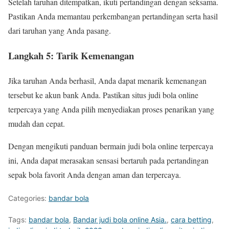
Setelah taruhan ditempatkan, ikuti pertandingan dengan seksama.
Pastikan Anda memantau perkembangan pertandingan serta hasil
dari taruhan yang Anda pasang.
Langkah 5: Tarik Kemenangan
Jika taruhan Anda berhasil, Anda dapat menarik kemenangan
tersebut ke akun bank Anda. Pastikan situs judi bola online
terpercaya yang Anda pilih menyediakan proses penarikan yang
mudah dan cepat.
Dengan mengikuti panduan bermain judi bola online terpercaya
ini, Anda dapat merasakan sensasi bertaruh pada pertandingan
sepak bola favorit Anda dengan aman dan terpercaya.
Categories:
bandar bola
Tags:
bandar bola
,
Bandar judi bola online Asia.
,
cara betting
,