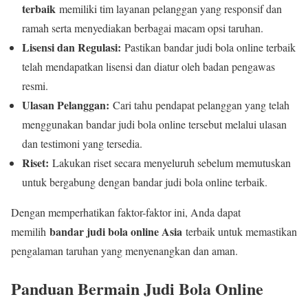
terbaik
memiliki tim layanan pelanggan yang responsif dan
ramah serta menyediakan berbagai macam opsi taruhan.
Lisensi dan Regulasi:
Pastikan bandar judi bola online terbaik
telah mendapatkan lisensi dan diatur oleh badan pengawas
resmi.
Ulasan Pelanggan:
Cari tahu pendapat pelanggan yang telah
menggunakan bandar judi bola online tersebut melalui ulasan
dan testimoni yang tersedia.
Riset:
Lakukan riset secara menyeluruh sebelum memutuskan
untuk bergabung dengan bandar judi bola online terbaik.
Dengan memperhatikan faktor-faktor ini, Anda dapat
bandar judi bola online Asia
memilih
terbaik untuk memastikan
pengalaman taruhan yang menyenangkan dan aman.
Panduan Bermain Judi Bola Online