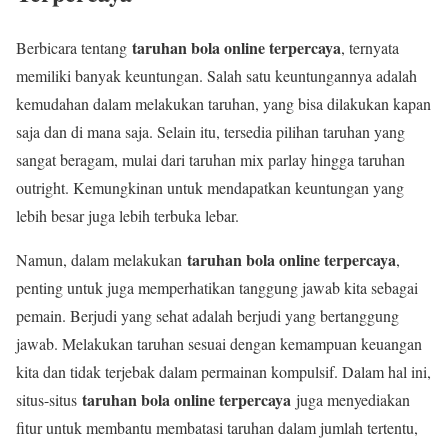
taruhan bola online terpercaya
Berbicara tentang
, ternyata
memiliki banyak keuntungan. Salah satu keuntungannya adalah
kemudahan dalam melakukan taruhan, yang bisa dilakukan kapan
saja dan di mana saja. Selain itu, tersedia pilihan taruhan yang
sangat beragam, mulai dari taruhan mix parlay hingga taruhan
outright. Kemungkinan untuk mendapatkan keuntungan yang
lebih besar juga lebih terbuka lebar.
taruhan bola online terpercaya
Namun, dalam melakukan
,
penting untuk juga memperhatikan tanggung jawab kita sebagai
pemain. Berjudi yang sehat adalah berjudi yang bertanggung
jawab. Melakukan taruhan sesuai dengan kemampuan keuangan
kita dan tidak terjebak dalam permainan kompulsif. Dalam hal ini,
taruhan bola online terpercaya
situs-situs
juga menyediakan
fitur untuk membantu membatasi taruhan dalam jumlah tertentu,