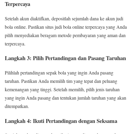
Terpercaya
Setelah akun diaktifkan, depositlah sejumlah dana ke akun judi
bola online. Pastikan situs judi bola online terpercaya yang Anda
pilih menyediakan beragam metode pembayaran yang aman dan
terpercaya.
Langkah 3: Pilih Pertandingan dan Pasang Taruhan
Pilihlah pertandingan sepak bola yang ingin Anda pasang
taruhan. Pastikan Anda memilih tim yang tepat dan peluang
kemenangan yang tinggi. Setelah memilih, pilih jenis taruhan
yang ingin Anda pasang dan tentukan jumlah taruhan yang akan
ditempatkan.
Langkah 4: Ikuti Pertandingan dengan Seksama