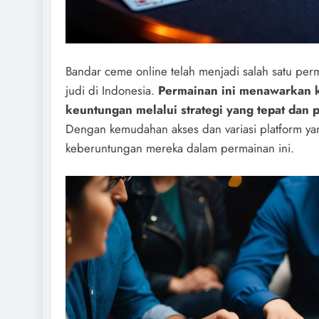
Bandar ceme online telah menjadi salah satu per
judi di Indonesia.
Permainan ini menawarkan 
keuntungan melalui strategi yang tepat da
Dengan kemudahan akses dan variasi platform yan
keberuntungan mereka dalam permainan ini.