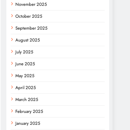
November 2025
October 2025
September 2025
August 2025
July 2025
June 2025
May 2025
April 2025
March 2025
February 2025
January 2025