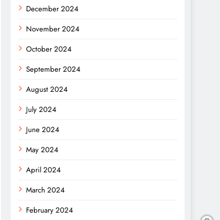
December 2024
November 2024
October 2024
September 2024
August 2024
July 2024
June 2024
May 2024
April 2024
March 2024
February 2024