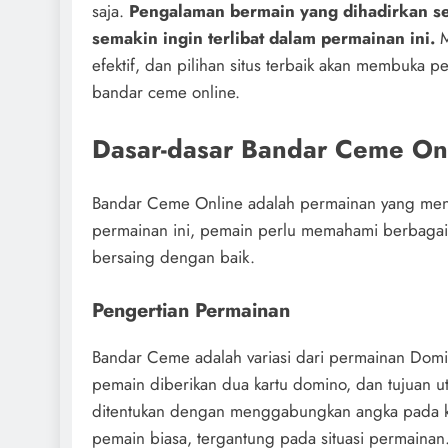
saja.
Pengalaman bermain yang dihadirkan se
semakin ingin terlibat dalam permainan ini.
M
efektif, dan pilihan situs terbaik akan membuka 
bandar ceme online.
Dasar-dasar Bandar Ceme On
Bandar Ceme Online adalah permainan yang men
permainan ini, pemain perlu memahami berbagai 
bersaing dengan baik.
Pengertian Permainan
Bandar Ceme adalah variasi dari permainan Domin
pemain diberikan dua kartu domino, dan tujuan uta
ditentukan dengan menggabungkan angka pada ke
pemain biasa, tergantung pada situasi permainan