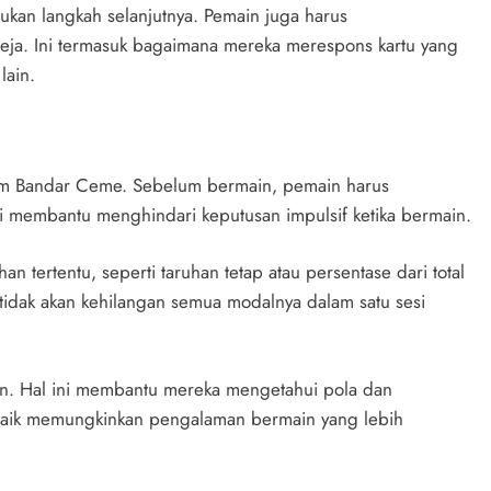
ukan langkah selanjutnya. Pemain juga harus
eja. Ini termasuk bagaimana mereka merespons kartu yang
lain.
am Bandar Ceme. Sebelum bermain, pemain harus
i membantu menghindari keputusan impulsif ketika bermain.
n tertentu, seperti taruhan tetap atau persentase dari total
tidak akan kehilangan semua modalnya dalam satu sesi
n. Hal ini membantu mereka mengetahui pola dan
 baik memungkinkan pengalaman bermain yang lebih