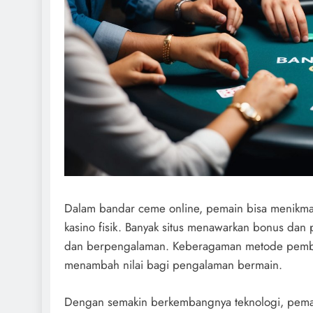
Dalam bandar ceme online, pemain bisa menikma
kasino fisik. Banyak situs menawarkan bonus dan
dan berpengalaman. Keberagaman metode pembay
menambah nilai bagi pengalaman bermain.
Dengan semakin berkembangnya teknologi, pemai