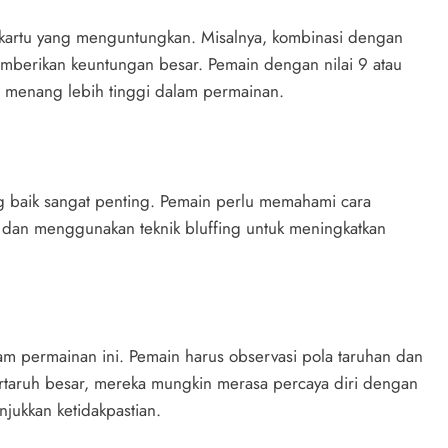
kartu yang menguntungkan. Misalnya, kombinasi dengan
memberikan keuntungan besar. Pemain dengan nilai 9 atau
 menang lebih tinggi dalam permainan.
g baik sangat penting. Pemain perlu memahami cara
dan menggunakan teknik bluffing untuk meningkatkan
m permainan ini. Pemain harus observasi pola taruhan dan
ertaruh besar, mereka mungkin merasa percaya diri dengan
njukkan ketidakpastian.