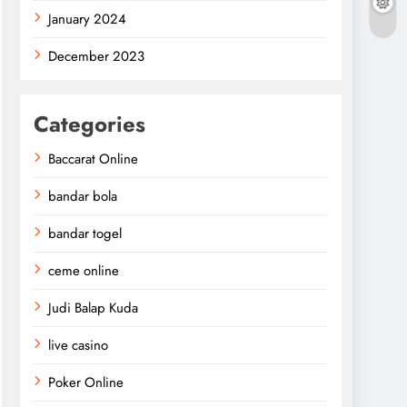
January 2024
December 2023
Categories
Baccarat Online
bandar bola
bandar togel
ceme online
Judi Balap Kuda
live casino
Poker Online