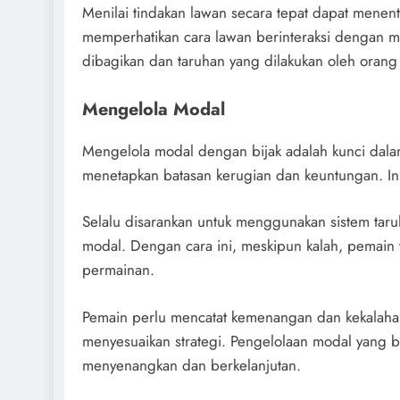
Menilai tindakan lawan secara tepat dapat menent
memperhatikan cara lawan berinteraksi dengan m
dibagikan dan taruhan yang dilakukan oleh orang 
Mengelola Modal
Mengelola modal dengan bijak adalah kunci dal
menetapkan batasan kerugian dan keuntungan. In
Selalu disarankan untuk menggunakan sistem taruha
modal. Dengan cara ini, meskipun kalah, pemain 
permainan.
Pemain perlu mencatat kemenangan dan kekalaha
menyesuaikan strategi. Pengelolaan modal yang
menyenangkan dan berkelanjutan.