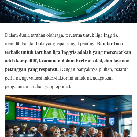
Dalam dunia taruhan olahraga, terutama untuk liga Inggris,
Bandar bola
memilih bandar bola yang tepat sangat penting.
terbaik untuk taruhan liga Inggris adalah yang menawarkan
odds kompetitif, keamanan dalam bertransaksi, dan layanan
pelanggan yang responsif.
Dengan banyaknya pilihan, petaruh
perlu mengevaluasi faktor-faktor ini untuk mendapatkan
pengalaman taruhan yang optimal.