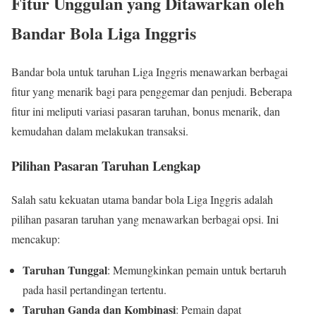
Fitur Unggulan yang Ditawarkan oleh
Bandar Bola Liga Inggris
Bandar bola untuk taruhan Liga Inggris menawarkan berbagai
fitur yang menarik bagi para penggemar dan penjudi. Beberapa
fitur ini meliputi variasi pasaran taruhan, bonus menarik, dan
kemudahan dalam melakukan transaksi.
Pilihan Pasaran Taruhan Lengkap
Salah satu kekuatan utama bandar bola Liga Inggris adalah
pilihan pasaran taruhan yang menawarkan berbagai opsi. Ini
mencakup:
Taruhan Tunggal
: Memungkinkan pemain untuk bertaruh
pada hasil pertandingan tertentu.
Taruhan Ganda dan Kombinasi
: Pemain dapat