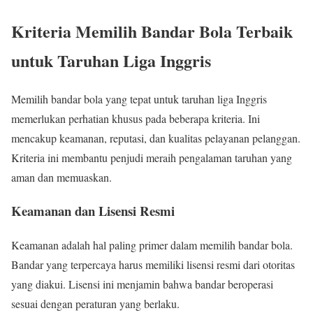
Kriteria Memilih Bandar Bola Terbaik
untuk Taruhan Liga Inggris
Memilih bandar bola yang tepat untuk taruhan liga Inggris
memerlukan perhatian khusus pada beberapa kriteria. Ini
mencakup keamanan, reputasi, dan kualitas pelayanan pelanggan.
Kriteria ini membantu penjudi meraih pengalaman taruhan yang
aman dan memuaskan.
Keamanan dan Lisensi Resmi
Keamanan adalah hal paling primer dalam memilih bandar bola.
Bandar yang terpercaya harus memiliki lisensi resmi dari otoritas
yang diakui. Lisensi ini menjamin bahwa bandar beroperasi
sesuai dengan peraturan yang berlaku.