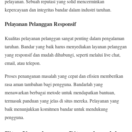
pelayanan. Sebuah reputasi yang solid mencerminkan
kepercayaan dan integritas bandar dalam industri taruhan.
Pelayanan Pelanggan Responsif
Kualitas pelayanan pelanggan sangat penting dalam pengalaman
taruhan. Bandar yang baik harus menyediakan layanan pelanggan
yang responsif dan mudah dihubungi, seperti melalui live chat,
email, atau telepon.
Proses penanganan masalah yang cepat dan efisien memberikan
rasa aman tambahan bagi pengguna. Bandarlah yang
menawarkan berbagai metode untuk mendapatkan bantuan,
termasuk panduan yang jelas di situs mereka. Pelayanan yang
baik menunjukkan komitmen bandar untuk mendukung
pengguna.