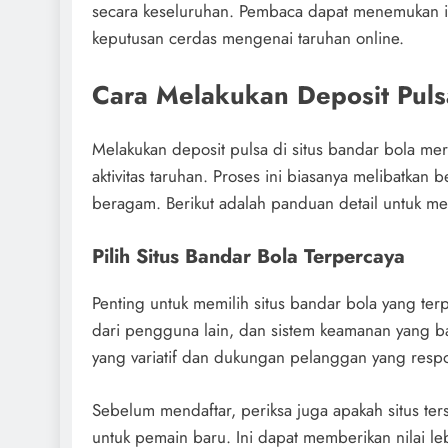
secara keseluruhan. Pembaca dapat menemukan 
keputusan cerdas mengenai taruhan online.
Cara Melakukan Deposit Pulsa
Melakukan deposit pulsa di situs bandar bola m
aktivitas taruhan. Proses ini biasanya melibatka
beragam. Berikut adalah panduan detail untuk me
Pilih Situs Bandar Bola Terpercaya
Penting untuk memilih situs bandar bola yang terpe
dari pengguna lain, dan sistem keamanan yang ba
yang variatif dan dukungan pelanggan yang respo
Sebelum mendaftar, periksa juga apakah situs te
untuk pemain baru. Ini dapat memberikan nilai leb