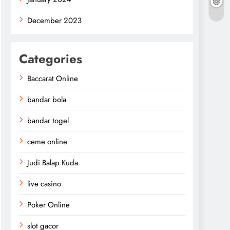
December 2023
Categories
Baccarat Online
bandar bola
bandar togel
ceme online
Judi Balap Kuda
live casino
Poker Online
slot gacor