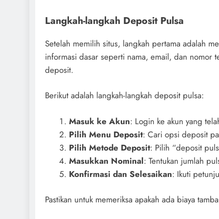
Langkah-langkah Deposit Pulsa
Setelah memilih situs, langkah pertama adalah m
informasi dasar seperti nama, email, dan nomor 
deposit.
Berikut adalah langkah-langkah deposit pulsa:
Masuk ke Akun
: Login ke akun yang tela
Pilih Menu Deposit
: Cari opsi deposit 
Pilih Metode Deposit
: Pilih “deposit p
Masukkan Nominal
: Tentukan jumlah pul
Konfirmasi dan Selesaikan
: Ikuti petun
Pastikan untuk memeriksa apakah ada biaya tambah