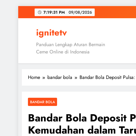
Skip
7:19:33 PM
09/08/2026
to
content
ignitetv
Panduan Lengkap Aturan Bermain
Ceme Online di Indonesia
Home
bandar bola
Bandar Bola Deposit Pulsa
BANDAR BOLA
Bandar Bola Deposit 
Kemudahan dalam Tar