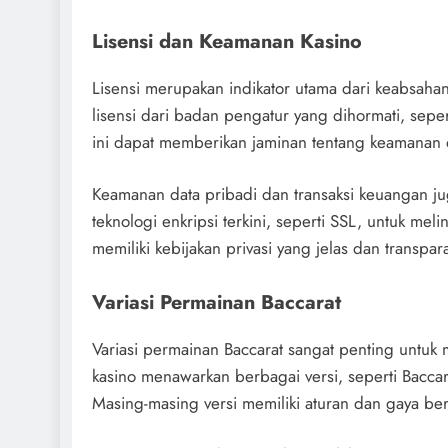
Lisensi dan Keamanan Kasino
Lisensi merupakan indikator utama dari keabsahan
lisensi dari badan pengatur yang dihormati, sep
ini dapat memberikan jaminan tentang keamanan 
Keamanan data pribadi dan transaksi keuangan ju
teknologi enkripsi terkini, seperti SSL, untuk m
memiliki kebijakan privasi yang jelas dan transpa
Variasi Permainan Baccarat
Variasi permainan Baccarat sangat penting untu
kasino menawarkan berbagai versi, seperti Bacca
Masing-masing versi memiliki aturan dan gaya be