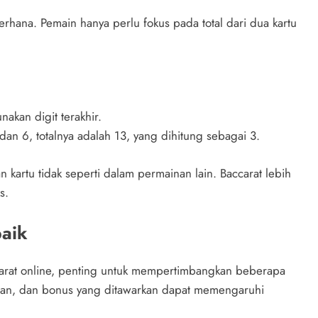
erhana. Pemain hanya perlu fokus pada total dari dua kartu
unakan digit terakhir.
an 6, totalnya adalah 13, yang dihitung sebagai 3.
artu tidak seperti dalam permainan lain. Baccarat lebih
s.
baik
ccarat online, penting untuk mempertimbangkan beberapa
mainan, dan bonus yang ditawarkan dapat memengaruhi