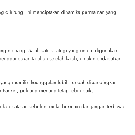
r yang dihitung. Ini menciptakan dinamika permainan yang
uang menang. Salah satu strategi yang umum digunakan
n menggandakan taruhan setelah kalah, untuk mendapatkan
 yang memiliki keunggulan lebih rendah dibandingkan
n Banker, peluang menang tetap lebih baik.
ntukan batasan sebelum mulai bermain dan jangan terbawa