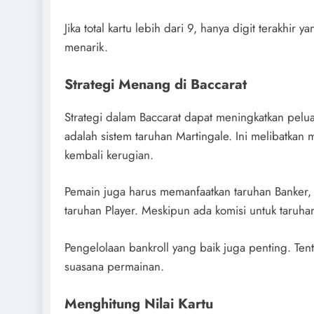
Jika total kartu lebih dari 9, hanya digit terakhi
menarik.
Strategi Menang di Baccarat
Strategi dalam Baccarat dapat meningkatkan pel
adalah sistem taruhan Martingale. Ini melibatka
kembali kerugian.
Pemain juga harus memanfaatkan taruhan Banker,
taruhan Player. Meskipun ada komisi untuk taruha
Pengelolaan bankroll yang baik juga penting. Te
suasana permainan.
Menghitung Nilai Kartu