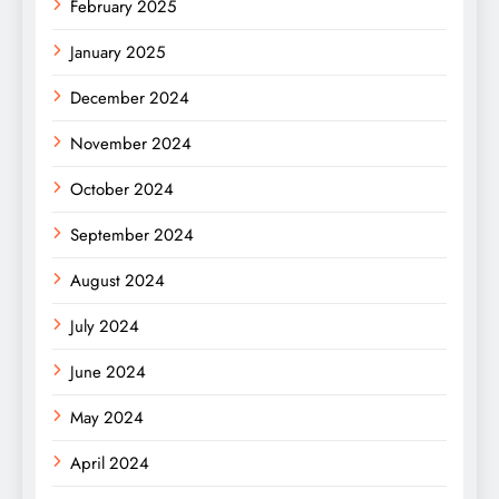
February 2025
January 2025
December 2024
November 2024
October 2024
September 2024
August 2024
July 2024
June 2024
May 2024
April 2024