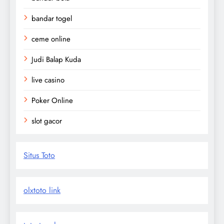
bandar togel
ceme online
Judi Balap Kuda
live casino
Poker Online
slot gacor
Situs Toto
olxtoto link