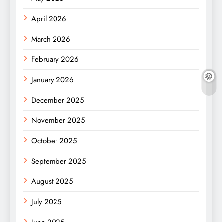
April 2026
March 2026
February 2026
January 2026
December 2025
November 2025
October 2025
September 2025
August 2025
July 2025
June 2025