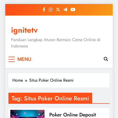
Skip
to
content
ignitetv
Panduan Lengkap Aturan Bermain Ceme Online di
Indonesia
MENU
Home
Situs Poker Online Resmi
Tag:
Situs Poker Online Resmi
Poker Online Deposit