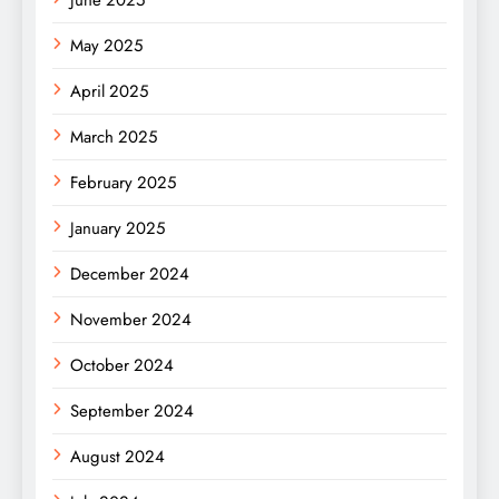
May 2025
April 2025
March 2025
February 2025
January 2025
December 2024
November 2024
October 2024
September 2024
August 2024