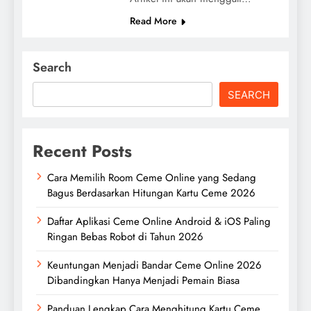
Read More
Search
SEARCH
Recent Posts
Cara Memilih Room Ceme Online yang Sedang
Bagus Berdasarkan Hitungan Kartu Ceme 2026
Daftar Aplikasi Ceme Online Android & iOS Paling
Ringan Bebas Robot di Tahun 2026
Keuntungan Menjadi Bandar Ceme Online 2026
Dibandingkan Hanya Menjadi Pemain Biasa
Panduan Lengkap Cara Menghitung Kartu Ceme