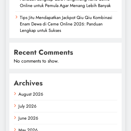
Online untuk Pemula Agar Menang Lebih Banyak
Tips Jitu Mendapatkan Jackpot Qiu Qiu Kombinasi
Enam Dewa di Ceme Online 2026: Panduan
Lengkap untuk Sukses
Recent Comments
No comments to show.
Archives
August 2026
July 2026
June 2026
May 2026