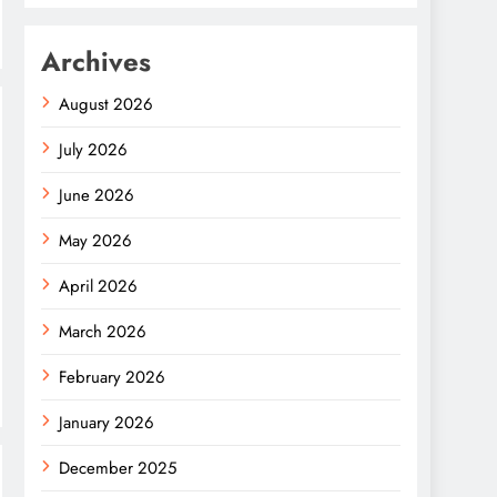
Archives
August 2026
July 2026
June 2026
May 2026
April 2026
March 2026
February 2026
January 2026
December 2025