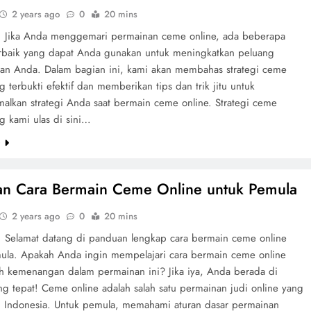
2 years ago
0
20 mins
– Jika Anda menggemari permainan ceme online, ada beberapa
terbaik yang dapat Anda gunakan untuk meningkatkan peluang
n Anda. Dalam bagian ini, kami akan membahas strategi ceme
g terbukti efektif dan memberikan tips dan trik jitu untuk
alkan strategi Anda saat bermain ceme online. Strategi ceme
g kami ulas di sini…
e
n Cara Bermain Ceme Online untuk Pemula
2 years ago
0
20 mins
– Selamat datang di panduan lengkap cara bermain ceme online
ula. Apakah Anda ingin mempelajari cara bermain ceme online
h kemenangan dalam permainan ini? Jika iya, Anda berada di
ng tepat! Ceme online adalah salah satu permainan judi online yang
i Indonesia. Untuk pemula, memahami aturan dasar permainan