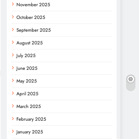
November 2025
October 2025
September 2025
August 2025
July 2025
June 2025
May 2025
April 2025
March 2025
February 2025
January 2025