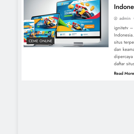
Indone
admin
ignitetv –
Indonesia
CEME ONLINE
situs ter
dan keama
dipercaya
daftar sit
Read Mor