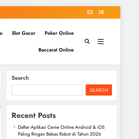
no
Slot Gacor
Poker Online
Baccarat Online
Search
SEARCH
Recent Posts
Daftar Aplikasi Ceme Online Android & iOS
Paling Ringan Bebas Robot di Tahun 2026