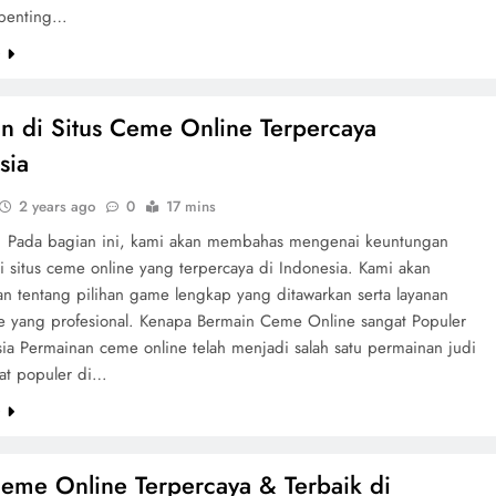
 penting…
e
n di Situs Ceme Online Terpercaya
sia
2 years ago
0
17 mins
– Pada bagian ini, kami akan membahas mengenai keuntungan
i situs ceme online yang terpercaya di Indonesia. Kami akan
an tentang pilihan game lengkap yang ditawarkan serta layanan
 yang profesional. Kenapa Bermain Ceme Online sangat Populer
sia Permainan ceme online telah menjadi salah satu permainan judi
at populer di…
e
Ceme Online Terpercaya & Terbaik di