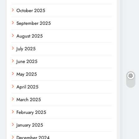
October 2025
September 2025
August 2025
July 2025
June 2025
May 2025
April 2025
March 2025
February 2025
January 2025
December 2024