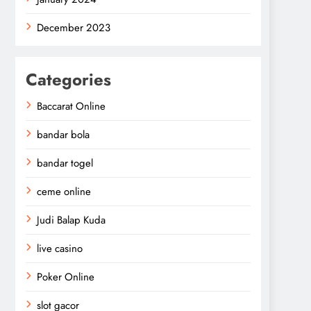
December 2023
Categories
Baccarat Online
bandar bola
bandar togel
ceme online
Judi Balap Kuda
live casino
Poker Online
slot gacor