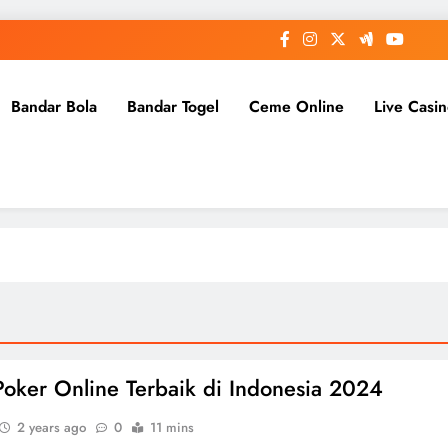
Bandar Bola
Bandar Togel
Ceme Online
Live Casi
oker Online Terbaik di Indonesia 2024
2 years ago
0
11 mins