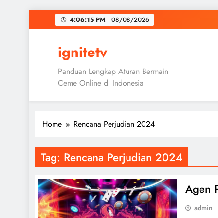
Skip
4:06:16 PM
08/08/2026
to
content
ignitetv
Panduan Lengkap Aturan Bermain
Ceme Online di Indonesia
Home
Rencana Perjudian 2024
Tag:
Rencana Perjudian 2024
Agen P
admin