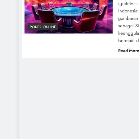
ignitetv 
Indonesia
gambaran 
sebagai S
POKER ONLINE
keunggula
bermain d
Read Mor