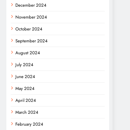
December 2024
November 2024
October 2024
September 2024
August 2024
July 2024
June 2024
May 2024
April 2024
March 2024
February 2024