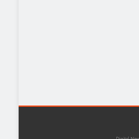
Digital Ne