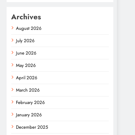
Archives
August 2026
July 2026
June 2026
May 2026
April 2026
March 2026
February 2026
January 2026
December 2025