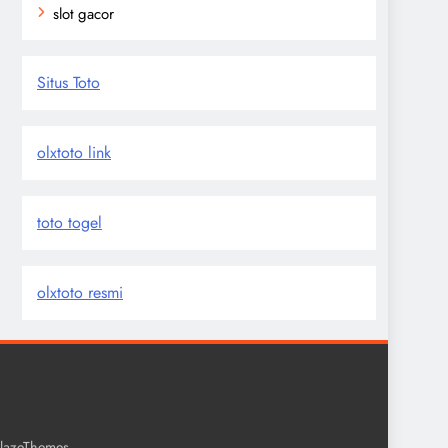
slot gacor
Situs Toto
olxtoto link
toto togel
olxtoto resmi
.
lazeThemes