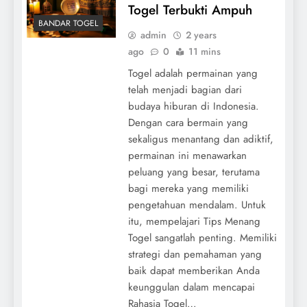
Togel Terbukti Ampuh
BANDAR TOGEL
admin
2 years
ago
0
11 mins
Togel adalah permainan yang
telah menjadi bagian dari
budaya hiburan di Indonesia.
Dengan cara bermain yang
sekaligus menantang dan adiktif,
permainan ini menawarkan
peluang yang besar, terutama
bagi mereka yang memiliki
pengetahuan mendalam. Untuk
itu, mempelajari Tips Menang
Togel sangatlah penting. Memiliki
strategi dan pemahaman yang
baik dapat memberikan Anda
keunggulan dalam mencapai
Rahasia Togel…