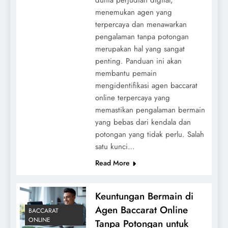
menemukan agen yang
terpercaya dan menawarkan
pengalaman tanpa potongan
merupakan hal yang sangat
penting. Panduan ini akan
membantu pemain
mengidentifikasi agen baccarat
online terpercaya yang
memastikan pengalaman bermain
yang bebas dari kendala dan
potongan yang tidak perlu. Salah
satu kunci…
Read More
Keuntungan Bermain di
Agen Baccarat Online
BACCARAT
ONLINE
Tanpa Potongan untuk