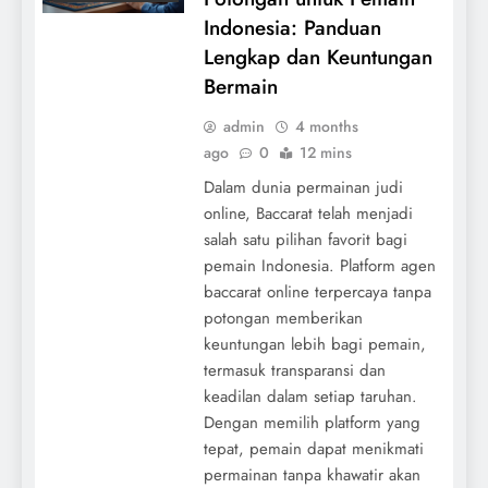
Indonesia: Panduan
Lengkap dan Keuntungan
Bermain
admin
4 months
ago
0
12 mins
Dalam dunia permainan judi
online, Baccarat telah menjadi
salah satu pilihan favorit bagi
pemain Indonesia. Platform agen
baccarat online terpercaya tanpa
potongan memberikan
keuntungan lebih bagi pemain,
termasuk transparansi dan
keadilan dalam setiap taruhan.
Dengan memilih platform yang
tepat, pemain dapat menikmati
permainan tanpa khawatir akan