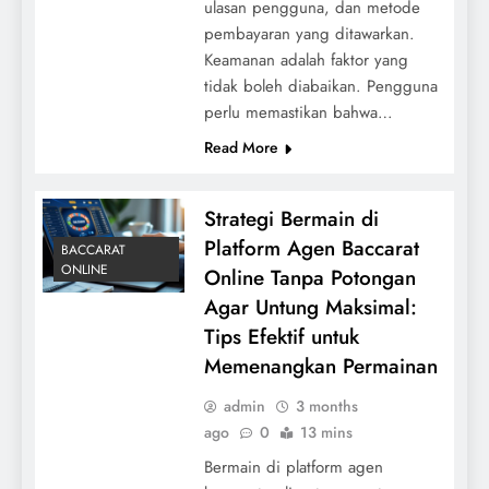
ulasan pengguna, dan metode
pembayaran yang ditawarkan.
Keamanan adalah faktor yang
tidak boleh diabaikan. Pengguna
perlu memastikan bahwa…
Read More
Strategi Bermain di
Platform Agen Baccarat
BACCARAT
ONLINE
Online Tanpa Potongan
Agar Untung Maksimal:
Tips Efektif untuk
Memenangkan Permainan
admin
3 months
ago
0
13 mins
Bermain di platform agen