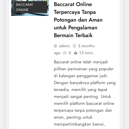
Baccarat Online
BACCARAT
ONLINE
Terpercaya Tanpa
Potongan dan Aman
untuk Pengalaman
Bermain Terbaik
admin
3 months
ago
0
13 mins
Baccarat online telah menjadi
pilihan permainan yang populer
di kalangan penggemar judi.
Dengan banyaknya platform yang
tersedia, memilih yang tepat
menjadi sangat penting. Untuk
memilih platform baccarat online
terpercaya tanpa potongan dan
aman, penting untuk
mempertimbangkan lisensi,