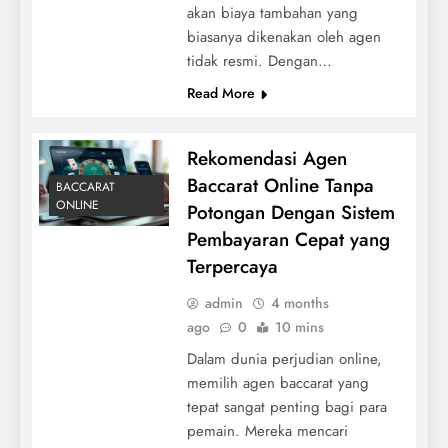
akan biaya tambahan yang
biasanya dikenakan oleh agen
tidak resmi. Dengan…
Read More
Rekomendasi Agen
Baccarat Online Tanpa
BACCARAT
ONLINE
Potongan Dengan Sistem
Pembayaran Cepat yang
Terpercaya
admin
4 months
ago
0
10 mins
Dalam dunia perjudian online,
memilih agen baccarat yang
tepat sangat penting bagi para
pemain. Mereka mencari