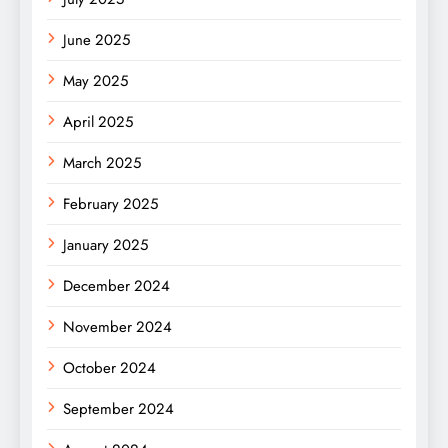
June 2025
May 2025
April 2025
March 2025
February 2025
January 2025
December 2024
November 2024
October 2024
September 2024