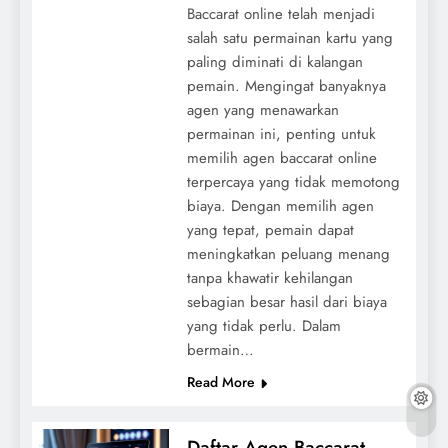
Baccarat online telah menjadi
salah satu permainan kartu yang
paling diminati di kalangan
pemain. Mengingat banyaknya
agen yang menawarkan
permainan ini, penting untuk
memilih agen baccarat online
terpercaya yang tidak memotong
biaya. Dengan memilih agen
yang tepat, pemain dapat
meningkatkan peluang menang
tanpa khawatir kehilangan
sebagian besar hasil dari biaya
yang tidak perlu. Dalam
bermain…
Read More
Daftar Agen Baccarat