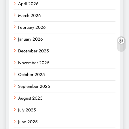
April 2026
March 2026
February 2026
January 2026
December 2025
November 2025
October 2025
September 2025
August 2025
July 2025
June 2025