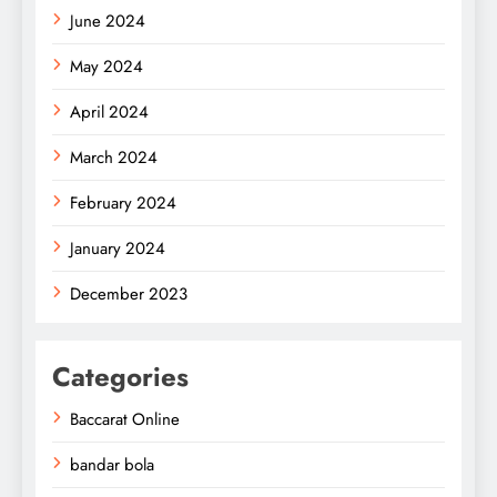
June 2024
May 2024
April 2024
March 2024
February 2024
January 2024
December 2023
Categories
Baccarat Online
bandar bola