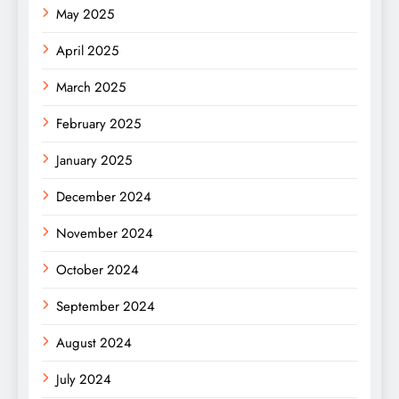
May 2025
April 2025
March 2025
February 2025
January 2025
December 2024
November 2024
October 2024
September 2024
August 2024
July 2024