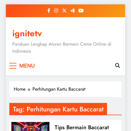
Skip
to
content
ignitetv
Panduan Lengkap Aturan Bermain Ceme Online di
Indonesia
MENU
Home
Perhitungan Kartu Baccarat
Tag:
Perhitungan Kartu Baccarat
Tips Bermain Baccarat