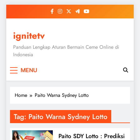
Skip
to
content
ignitetv
Panduan Lengkap Aturan Bermain Ceme Online di
Indonesia
MENU
Home
Paito Warna Sydney Lotto
Tag:
Paito Warna Sydney Lotto
Paito SDY Lotto : Prediksi