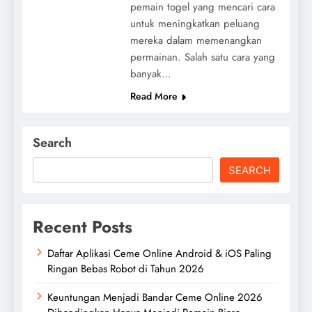
pemain togel yang mencari cara
untuk meningkatkan peluang
mereka dalam memenangkan
permainan. Salah satu cara yang
banyak…
Read More
Search
SEARCH
Recent Posts
Daftar Aplikasi Ceme Online Android & iOS Paling
Ringan Bebas Robot di Tahun 2026
Keuntungan Menjadi Bandar Ceme Online 2026