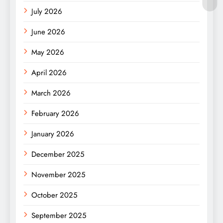
July 2026
June 2026
May 2026
April 2026
March 2026
February 2026
January 2026
December 2025
November 2025
October 2025
September 2025