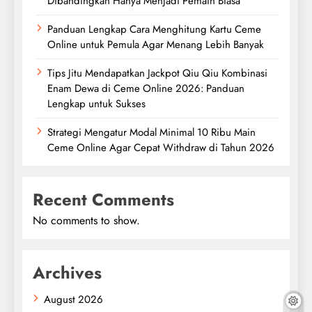
Dibandingkan Hanya Menjadi Pemain Biasa
Panduan Lengkap Cara Menghitung Kartu Ceme
Online untuk Pemula Agar Menang Lebih Banyak
Tips Jitu Mendapatkan Jackpot Qiu Qiu Kombinasi
Enam Dewa di Ceme Online 2026: Panduan
Lengkap untuk Sukses
Strategi Mengatur Modal Minimal 10 Ribu Main
Ceme Online Agar Cepat Withdraw di Tahun 2026
Recent Comments
No comments to show.
Archives
August 2026