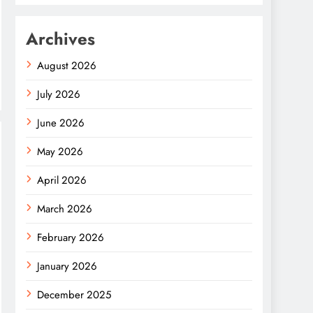
Archives
August 2026
July 2026
June 2026
May 2026
April 2026
March 2026
February 2026
January 2026
December 2025