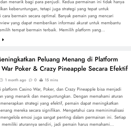
 dan menarik bagi para penjudi. Kedua permainan ini tidak hanya
kan keberuntungan, tetapi juga strategi yang tepat untuk
cara bermain secara optimal. Banyak pemain yang mencari
review yang dapat memberikan informasi akurat untuk membantu
milih tempat bermain terbaik. Memilih platform yang…
e
eningkatkan Peluang Menang di Platform
 War Poker & Crazy Pineapple Secara Efektif
1 month ago
0
15 mins
i platform Casino War, Poker, dan Crazy Pineapple bisa menjadi
an yang menarik dan menguntungkan. Dengan memahami aturan
 menerapkan strategi yang efektif, pemain dapat meningkatkan
enang mereka secara signifikan. Mengetahui cara meminimalisasi
n mengelola emosi juga sangat penting dalam permainan ini. Setiap
 memiliki aturannya sendiri, jadi pemain harus memahami…