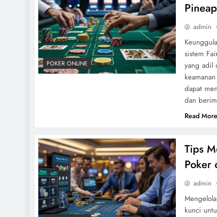
Pineap
admin
Keunggula
sistem Fa
POKER ONLINE
yang adil
keamanan 
dapat men
dan beri
Read Mor
Tips M
Poker 
admin
Mengelola
kunci unt