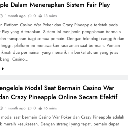
ple Dalam Menerapkan Sistem Fair Play
1 month ago
0
13 mins
n Platform Casino War Poker dan Crazy Pineapple terletak pada
ir Play yang diterapkan. Sistem ini menjamin pengalaman bermain
 dan transparan bagi semua pemain. Dengan teknologi canggih dan
tinggi, platform ini menawarkan rasa aman saat bermain. Pemain
ikmati dua permainan yang menarik ini berkat aturan yang jelas
mbang. Casino…
e
engelola Modal Saat Bermain Casino War
dan Crazy Pineapple Online Secara Efektif
1 month ago
0
16 mins
 modal saat bermain Casino War Poker dan Crazy Pineapple adalah
uk meraih kesuksesan. Dengan strategi yang tepat, pemain dapat