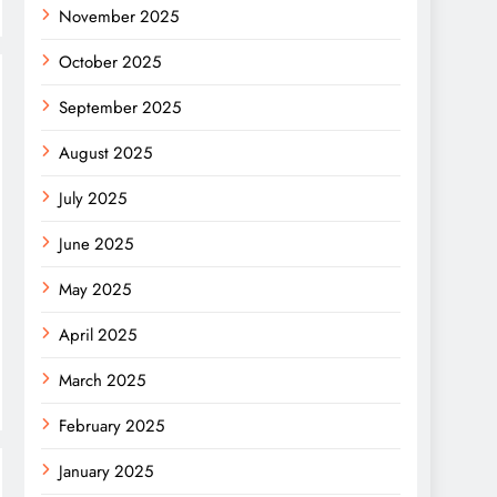
November 2025
October 2025
September 2025
August 2025
July 2025
June 2025
May 2025
April 2025
March 2025
February 2025
January 2025