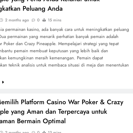
katkan Peluang Anda
2 months ago
0
15 mins
ia permainan kasino, ada banyak cara untuk meningkatkan peluang
ua permainan yang menarik perhatian banyak pemain adalah
r Poker dan Crazy Pineapple. Mempelajari strategi yang tepat
bantu pemain membuat keputusan yang lebih baik dan
kan kemungkinan meraih kemenangan. Pemain dapat
an teknik analisis untuk membaca situasi di meja dan menentukan
e
emilih Platform Casino War Poker & Crazy
ple yang Aman dan Terpercaya untuk
aman Bermain Optimal
2 months ago
0
13 mins