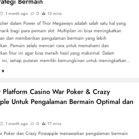
rategi Bermain
1 month ago
0
13 mins
iplier dalam Power of Thor Megaways adalah salah satu hal yang
arik bagi para pemain slot. Multiplier ini bisa meningkatkan
an dan memberikan pengalaman bermain yang lebih
kan. Pemain selalu mencari cara untuk memahami dan
an fitur ini agar bisa meraih hasil yang maksimal. Dalam
 ini, setiap putaran memiliki kemungkinan untuk meningkatkan…
e
 Platform Casino War Poker & Crazy
ple Untuk Pengalaman Bermain Optimal dan
1 month ago
0
17 mins
r Poker dan Crazy Pineapple menawarkan pengalaman bermain