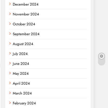
December 2024
November 2024
October 2024
September 2024
August 2024
July 2024
June 2024
May 2024
April 2024
March 2024
February 2024