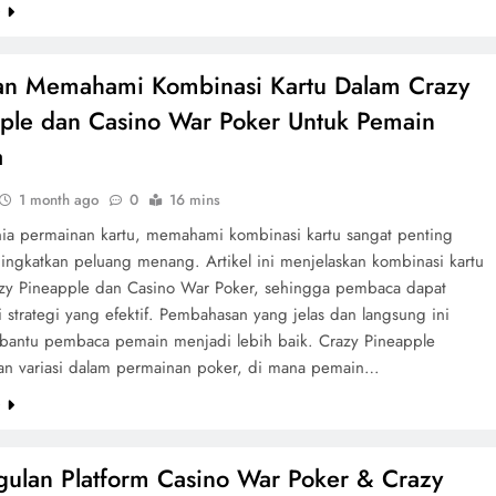
e
an Memahami Kombinasi Kartu Dalam Crazy
ple dan Casino War Poker Untuk Pemain
a
1 month ago
0
16 mins
ia permainan kartu, memahami kombinasi kartu sangat penting
ingkatkan peluang menang. Artikel ini menjelaskan kombinasi kartu
zy Pineapple dan Casino War Poker, sehingga pembaca dapat
strategi yang efektif. Pembahasan yang jelas dan langsung ini
antu pembaca pemain menjadi lebih baik. Crazy Pineapple
n variasi dalam permainan poker, di mana pemain…
e
ulan Platform Casino War Poker & Crazy