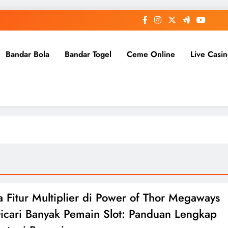
Bandar Bola
Bandar Togel
Ceme Online
Live Casi
a Fitur Multiplier di Power of Thor Megaways
icari Banyak Pemain Slot: Panduan Lengkap