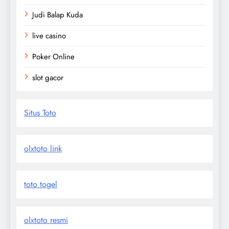
Judi Balap Kuda
live casino
Poker Online
slot gacor
Situs Toto
olxtoto link
toto togel
olxtoto resmi