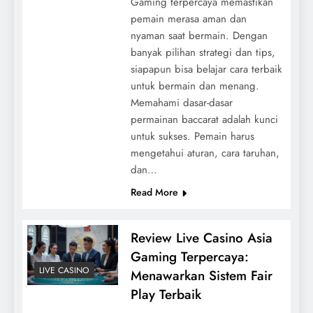
Gaming terpercaya memastikan
pemain merasa aman dan
nyaman saat bermain. Dengan
banyak pilihan strategi dan tips,
siapapun bisa belajar cara terbaik
untuk bermain dan menang.
Memahami dasar-dasar
permainan baccarat adalah kunci
untuk sukses. Pemain harus
mengetahui aturan, cara taruhan,
dan…
Read More
Review Live Casino Asia
Gaming Terpercaya:
LIVE CASINO
Menawarkan Sistem Fair
Play Terbaik