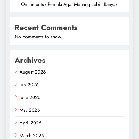
Online untuk Pemula Agar Menang Lebih Banyak
Recent Comments
No comments to show.
Archives
August 2026
July 2026
June 2026
May 2026
April 2026
March 2026