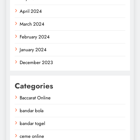
April 2024
March 2024
February 2024
January 2024
December 2023
Categories
Baccarat Online
bandar bola
bandar togel
ceme online