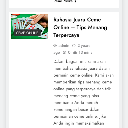
Read More
Rahasia Juara Ceme
Online – Tips Menang
CEME ONLINE
Terpercaya
admin
2 years
ago
0
13 mins
Dalam bagian ini, kami akan
membahas rahasia juara dalam
bermain ceme online. Kami akan
memberikan tips menang ceme
online yang terpercaya dan trik
menang ceme yang bisa
membantu Anda meraih
kemenangan besar dalam
permainan ceme online. Jika
Anda ingin memaksimalkan