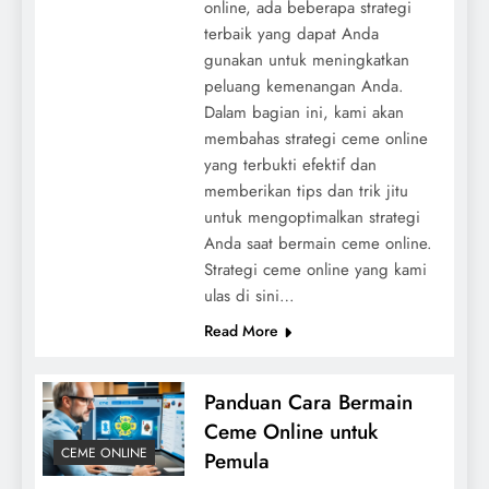
online, ada beberapa strategi
terbaik yang dapat Anda
gunakan untuk meningkatkan
peluang kemenangan Anda.
Dalam bagian ini, kami akan
membahas strategi ceme online
yang terbukti efektif dan
memberikan tips dan trik jitu
untuk mengoptimalkan strategi
Anda saat bermain ceme online.
Strategi ceme online yang kami
ulas di sini…
Read More
Panduan Cara Bermain
Ceme Online untuk
CEME ONLINE
Pemula