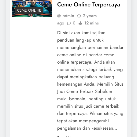
Ceme Online Terpercaya
CEME ONLINE
admin
2 years
ago
0
12 mins
Di sini akan kami sajikan
panduan lengkap untuk
memenangkan permainan bandar
ceme online di bandar ceme
online terpercaya. Anda akan
menemukan strategi terbaik yang
dapat meningkatkan peluang
kemenangan Anda. Memilih Situs
Judi Ceme Terbaik Sebelum
mulai bermain, penting untuk
memilih situs judi ceme terbaik
dan terpercaya. Pilihan situs yang
tepat akan mempengaruhi
pengalaman dan kesuksesan…