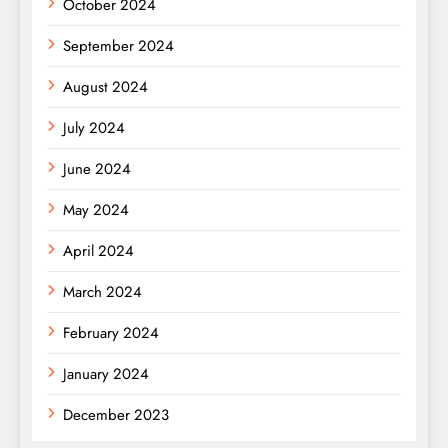
October 2024
September 2024
August 2024
July 2024
June 2024
May 2024
April 2024
March 2024
February 2024
January 2024
December 2023