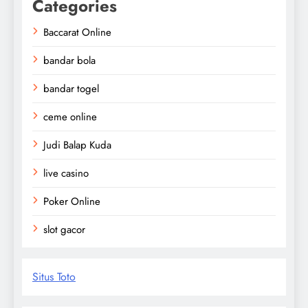
Categories
Baccarat Online
bandar bola
bandar togel
ceme online
Judi Balap Kuda
live casino
Poker Online
slot gacor
Situs Toto