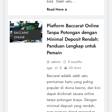
baik. Salah satu…
Read More
Platform Baccarat Online
Tanpa Potongan dengan
BACCARAT
ONLINE
Minimal Deposit Rendah:
Panduan Lengkap untuk
Pemain
admin
3 months
ago
0
10 mins
Baccarat adalah salah satu
permainan kartu yang paling
populer di dunia kasino, dan kini
dapat dinikmati secara online
tanpa potongan biaya. Dengan
minimal deposit yang rendah,
para pemain dapat merasakan