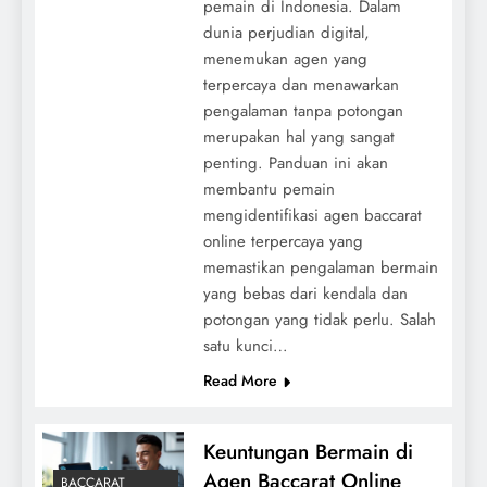
pemain di Indonesia. Dalam
dunia perjudian digital,
menemukan agen yang
terpercaya dan menawarkan
pengalaman tanpa potongan
merupakan hal yang sangat
penting. Panduan ini akan
membantu pemain
mengidentifikasi agen baccarat
online terpercaya yang
memastikan pengalaman bermain
yang bebas dari kendala dan
potongan yang tidak perlu. Salah
satu kunci…
Read More
Keuntungan Bermain di
Agen Baccarat Online
BACCARAT