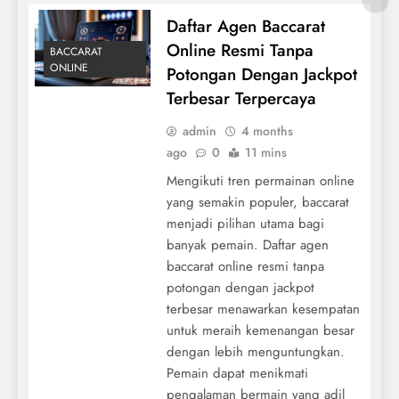
Daftar Agen Baccarat
Online Resmi Tanpa
BACCARAT
ONLINE
Potongan Dengan Jackpot
Terbesar Terpercaya
admin
4 months
ago
0
11 mins
Mengikuti tren permainan online
yang semakin populer, baccarat
menjadi pilihan utama bagi
banyak pemain. Daftar agen
baccarat online resmi tanpa
potongan dengan jackpot
terbesar menawarkan kesempatan
untuk meraih kemenangan besar
dengan lebih menguntungkan.
Pemain dapat menikmati
pengalaman bermain yang adil