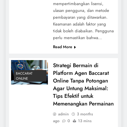
mempertimbangkan lisensi,
ulasan pengguna, dan metode
pembayaran yang ditawarkan.
Keamanan adalah faktor yang
tidak boleh diabaikan. Pengguna
perlu memastikan bahwa…
Read More
Strategi Bermain di
Platform Agen Baccarat
BACCARAT
ONLINE
Online Tanpa Potongan
Agar Untung Maksimal:
Tips Efektif untuk
Memenangkan Permainan
admin
3 months
ago
0
13 mins