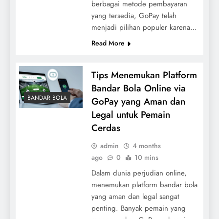
berbagai metode pembayaran
yang tersedia, GoPay telah
menjadi pilihan populer karena…
Read More
Tips Menemukan Platform
Bandar Bola Online via
BANDAR BOLA
GoPay yang Aman dan
Legal untuk Pemain
Cerdas
admin
4 months
ago
0
10 mins
Dalam dunia perjudian online,
menemukan platform bandar bola
yang aman dan legal sangat
penting. Banyak pemain yang