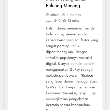
Peluang Menang
admin
4 months
ago
0
12 mins
Dalam dunia permainan bandar
bola online, keamanan dan
kepercayaan menjadi faktor yang
sangat penting untuk
dipertimbangkan. Dengan
semakin populernya transaksi
digital, banyak pemain beralih
menggunakan GoPay sebagai
metode pembayaran. Strategi
yang tepat dalam menggunakan
GoPay tidak hanya memastikan
keamanan transaksi, tetapi juga
meningkatkan pengalaman
bermain secara keseluruhan.