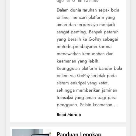
ago
0
12 mins
Dalam dunia taruhan sepak bola
online, mencari platform yang
aman dan terpercaya menjadi
sangat penting. Banyak petaruh
yang beralih ke GoPay sebagai
metode pembayaran karena
menawarkan kemudahan dan
keamanan yang lebih.
Keunggulan platform bandar bola
online via GoPay terletak pada
sistem enkripsi yang ketat,
sehingga memberikan jaminan
transaksi yang aman bagi para
pengguna. Selain keamanan,…
Read More
Panduan Lengkap