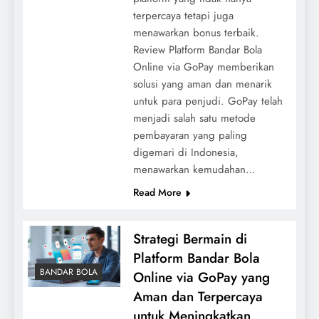
terpercaya tetapi juga
menawarkan bonus terbaik.
Review Platform Bandar Bola
Online via GoPay memberikan
solusi yang aman dan menarik
untuk para penjudi. GoPay telah
menjadi salah satu metode
pembayaran yang paling
digemari di Indonesia,
menawarkan kemudahan…
Read More
Strategi Bermain di
Platform Bandar Bola
BANDAR BOLA
Online via GoPay yang
Aman dan Terpercaya
untuk Meningkatkan