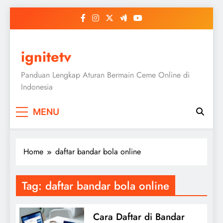
Skip
to
content
ignitetv
Panduan Lengkap Aturan Bermain Ceme Online di
Indonesia
MENU
Home
daftar bandar bola online
Tag:
daftar bandar bola online
Cara Daftar di Bandar