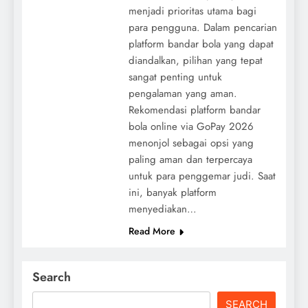
menjadi prioritas utama bagi
para pengguna. Dalam pencarian
platform bandar bola yang dapat
diandalkan, pilihan yang tepat
sangat penting untuk
pengalaman yang aman.
Rekomendasi platform bandar
bola online via GoPay 2026
menonjol sebagai opsi yang
paling aman dan terpercaya
untuk para penggemar judi. Saat
ini, banyak platform
menyediakan…
Read More
Search
SEARCH