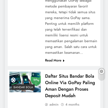
menggunakan GoPay sebagai
metode pembayaran favorit
mereka, tetapi tidak semua situs
yang menerima GoPay sama.
Penting untuk memilih platform
yang telah terverifikasi dan
memiliki lisensi resmi untuk
memastikan pengalaman bermain
yang aman. Salah satu cara untuk
memastikan keamanan…
Read More
Daftar Situs Bandar Bola
Online Via GoPay Paling
BANDAR BOLA
Aman Dengan Proses
Deposit Mudah
admin
4 months