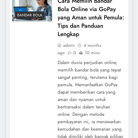
Cara Memilih Bandar
Bola Online via GoPay
BANDAR BOLA
yang Aman untuk Pemula:
Tips dan Panduan
Lengkap
admin
4 months
ago
0
10 mins
Dalam dunia perjudian online,
memilih bandar bola yang tepat
sangat penting, terutama bagi
pemula. Memanfaatkan GoPay
dapat memberikan cara yang
aman dan nyaman untuk
bertransaksi dalam taruhan
online. Dengan metode
pembayaran ini, ia menawarkan
kemudahan dan keamanan yang
tidak dimiliki oleh banyak pilihan