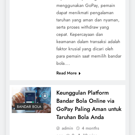
menggunakan GoPay, pemain
dapat menikmati pengalaman
taruhan yang aman dan nyaman,
serta proses withdraw yang
cepat. Kepercayaan dan
keamanan dalam transaksi adalah
faktor krusial yang dicari oleh
para pemain saat memilih bandar
bola….
Read More
Keunggulan Platform
Bandar Bola Online via
BANDAR BOLA
GoPay Paling Aman untuk
Taruhan Bola Anda
admin
4 months