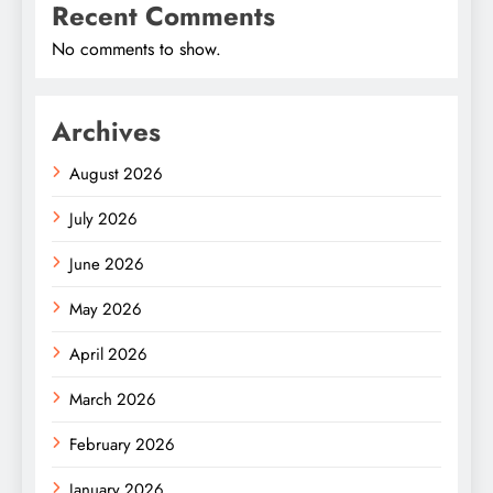
Recent Comments
No comments to show.
Archives
August 2026
July 2026
June 2026
May 2026
April 2026
March 2026
February 2026
January 2026