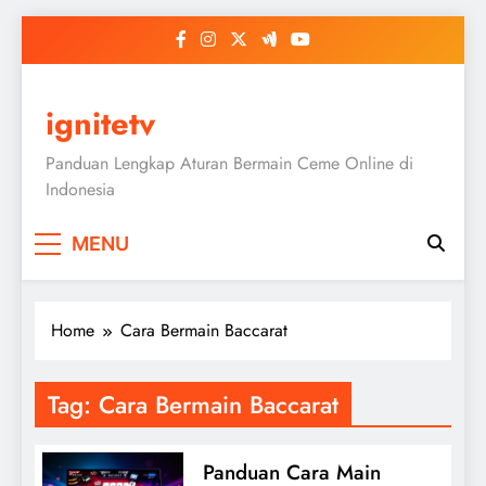
Skip
to
content
ignitetv
Panduan Lengkap Aturan Bermain Ceme Online di
Indonesia
MENU
Home
Cara Bermain Baccarat
Tag:
Cara Bermain Baccarat
Panduan Cara Main