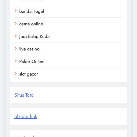
bandar togel
ceme online
Judi Balap Kuda
live casino
Poker Online
slot gacor
Situs Toto
olxtoto link