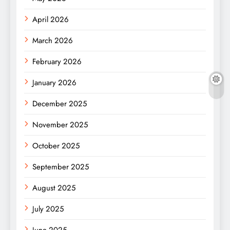
April 2026
March 2026
February 2026
January 2026
December 2025
November 2025
October 2025
September 2025
August 2025
July 2025
June 2025