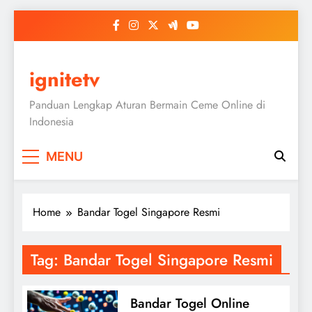
Skip
to
content
ignitetv
Panduan Lengkap Aturan Bermain Ceme Online di
Indonesia
MENU
Home
Bandar Togel Singapore Resmi
Tag:
Bandar Togel Singapore Resmi
Bandar Togel Online