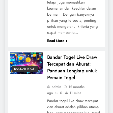
tetapi juga memastikan
keamanan dan keadilan dalam
bermain. Dengan banyaknya
pilihan yang tersedia, penting
untuk mengetahui kriteria yang
dapat membantu…
Read More
Bandar Togel Live Draw
Tercepat dan Akurat:
BANDAR TOGEL
Panduan Lengkap untuk
Pemain Togel
admin
12 months
ago
0
11 mins
Bandar togel live draw tercepat
dan akurat adalah pilihan utama
bagi para penggemar judi togel