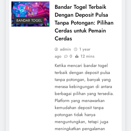
Bandar Togel Terbaik
Dengan Deposit Pulsa
BANDAR TOGEL
Tanpa Potongan: Pilihan
Cerdas untuk Pemain
Cerdas
admin
1 year
ago
0
12 mins
Ketika mencari bandar togel
terbaik dengan deposit pulsa
tanpa potongan, banyak yang
merasa kebingungan di antara
berbagai pilihan yang tersedia.
Platform yang menawarkan
kemudahan deposit tanpa
potongan tidak hanya
menguntungkan, tetapi juga
meningkatkan pengalaman