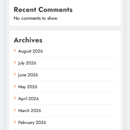
Recent Comments
No comments to show.
Archives
August 2026
July 2026
June 2026
May 2026
April 2026
March 2026
February 2026