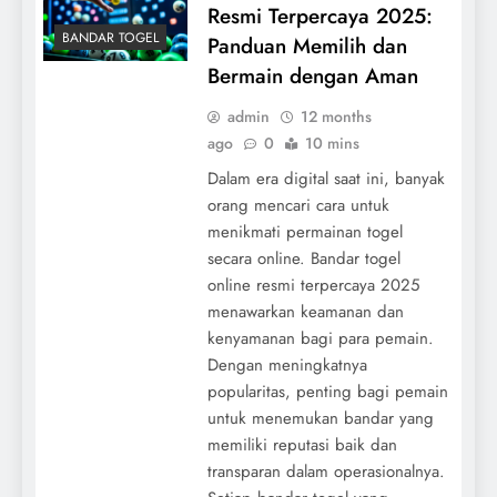
Resmi Terpercaya 2025:
BANDAR TOGEL
Panduan Memilih dan
Bermain dengan Aman
admin
12 months
ago
0
10 mins
Dalam era digital saat ini, banyak
orang mencari cara untuk
menikmati permainan togel
secara online. Bandar togel
online resmi terpercaya 2025
menawarkan keamanan dan
kenyamanan bagi para pemain.
Dengan meningkatnya
popularitas, penting bagi pemain
untuk menemukan bandar yang
memiliki reputasi baik dan
transparan dalam operasionalnya.