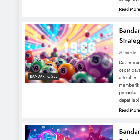
Read Mor
Bandar
Strate
admin
Dalam dun
cepat bay
BANDAR TOGEL
artikel in
memberik
penarikan
dapat leb
Read Mor
Bandar