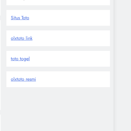
Situs Toto
olxtoto link
toto togel
olxtoto resmi