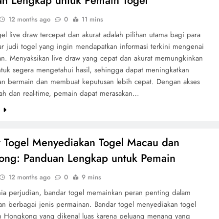
n Lengkap untuk Pemain Togel
12 months ago
0
11 mins
el live draw tercepat dan akurat adalah pilihan utama bagi para
 judi togel yang ingin mendapatkan informasi terkini mengenai
ian. Menyaksikan live draw yang cepat dan akurat memungkinkan
tuk segera mengetahui hasil, sehingga dapat meningkatkan
n bermain dan membuat keputusan lebih cepat. Dengan akses
h dan real-time, pemain dapat merasakan…
e
 Togel Menyediakan Togel Macau dan
ong: Panduan Lengkap untuk Pemain
12 months ago
0
9 mins
ia perjudian, bandar togel memainkan peran penting dalam
n berbagai jenis permainan. Bandar togel menyediakan togel
 Hongkong yang dikenal luas karena peluang menang yang