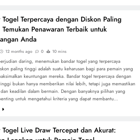
 Togel Terpercaya dengan Diskon Paling
: Temukan Penawaran Terbaik untuk
angan Anda
12 months ago
0
10 mins
perjudian daring, menemukan bandar togel yang terpercaya
skon paling tinggi adalah suatu keharusan bagi para pemain yang
aksimalkan keuntungan mereka. Bandar togel terpercaya dengan
tinggi bukan hanya memberikan nilai lebih, tetapi juga memastikan
dan keadilan dalam bermain. Dengan banyaknya pilihan yang
 penting untuk mengetahui kriteria yang dapat membantu…
e
 Togel Live Draw Tercepat dan Akurat: