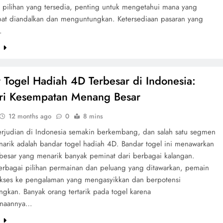
 pilihan yang tersedia, penting untuk mengetahui mana yang
pat diandalkan dan menguntungkan. Ketersediaan pasaran yang
…
e
 Togel Hadiah 4D Terbesar di Indonesia:
ri Kesempatan Menang Besar
12 months ago
0
8 mins
perjudian di Indonesia semakin berkembang, dan salah satu segmen
narik adalah bandar togel hadiah 4D. Bandar togel ini menawarkan
rbesar yang menarik banyak peminat dari berbagai kalangan.
rbagai pilihan permainan dan peluang yang ditawarkan, pemain
akses ke pengalaman yang mengasyikkan dan berpotensi
gkan. Banyak orang tertarik pada togel karena
anaannya…
e