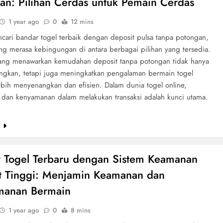
an: Pilihan Cerdas untuk Pemain Cerdas
1 year ago
0
12 mins
ncari bandar togel terbaik dengan deposit pulsa tanpa potongan,
ng merasa kebingungan di antara berbagai pilihan yang tersedia.
yang menawarkan kemudahan deposit tanpa potongan tidak hanya
gkan, tetapi juga meningkatkan pengalaman bermain togel
ebih menyenangkan dan efisien. Dalam dunia togel online,
 dan kenyamanan dalam melakukan transaksi adalah kunci utama.
e
 Togel Terbaru dengan Sistem Keamanan
t Tinggi: Menjamin Keamanan dan
manan Bermain
1 year ago
0
8 mins