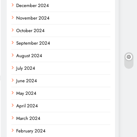
December 2024
November 2024
October 2024
September 2024
August 2024
July 2024
June 2024
May 2024
April 2024
March 2024
February 2024