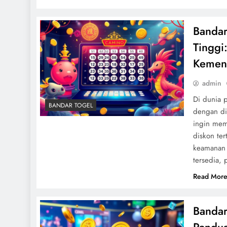
Bandar
Tinggi
Kemen
admin
Di dunia 
BANDAR TOGEL
dengan di
ingin mem
diskon ter
keamanan 
tersedia,
Read Mor
Bandar