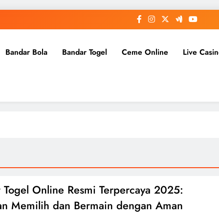
Bandar Bola
Bandar Togel
Ceme Online
Live Casi
 Togel Online Resmi Terpercaya 2025:
an Memilih dan Bermain dengan Aman