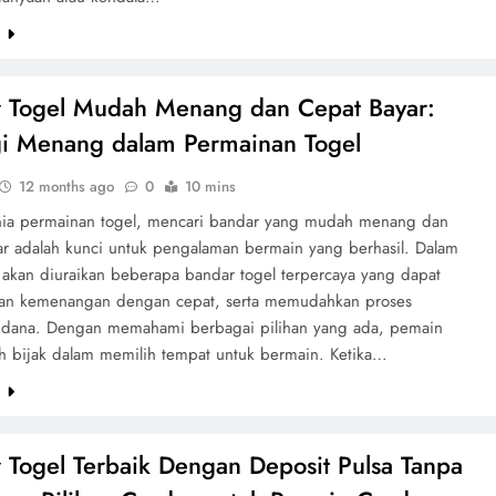
e
 Togel Mudah Menang dan Cepat Bayar:
gi Menang dalam Permainan Togel
12 months ago
0
10 mins
ia permainan togel, mencari bandar yang mudah menang dan
ar adalah kunci untuk pengalaman bermain yang berhasil. Dalam
i, akan diuraikan beberapa bandar togel terpercaya yang dapat
an kemenangan dengan cepat, serta memudahkan proses
 dana. Dengan memahami berbagai pilihan yang ada, pemain
ih bijak dalam memilih tempat untuk bermain. Ketika…
e
 Togel Terbaik Dengan Deposit Pulsa Tanpa