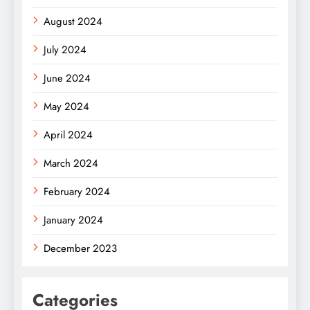
August 2024
July 2024
June 2024
May 2024
April 2024
March 2024
February 2024
January 2024
December 2023
Categories