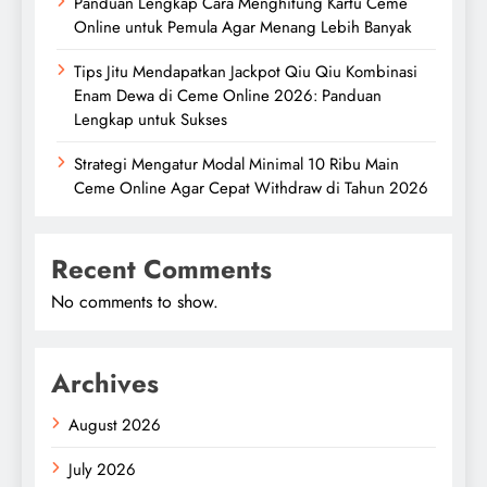
Panduan Lengkap Cara Menghitung Kartu Ceme
Online untuk Pemula Agar Menang Lebih Banyak
Tips Jitu Mendapatkan Jackpot Qiu Qiu Kombinasi
Enam Dewa di Ceme Online 2026: Panduan
Lengkap untuk Sukses
Strategi Mengatur Modal Minimal 10 Ribu Main
Ceme Online Agar Cepat Withdraw di Tahun 2026
Recent Comments
No comments to show.
Archives
August 2026
July 2026