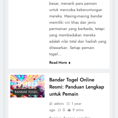
besar, menarik para pemain
untuk mencoba keberuntungan
mereka. Masing-masing bandar
memiliki ciri khas dan jenis
permainan yang berbeda, tetapi
yang membedakan mereka
adalah nilai total dari hadiah yang
ditawarkan. Setiap pemain
togel…
Read More
Bandar Togel Online
Resmi: Panduan Lengkap
BANDAR TOGEL
untuk Pemain
admin
1 year
ago
0
9 mins