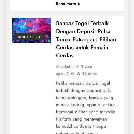
Read More
Bandar Togel Terbaik
Dengan Deposit Pulsa
BANDAR TOGEL
Tanpa Potongan: Pilihan
Cerdas untuk Pemain
Cerdas
admin
1 year
ago
0
12 mins
Ketika mencari bandar togel
terbaik dengan deposit pulsa
tanpa potongan, banyak yang
merasa kebingungan di antara
berbagai pilihan yang tersedia.
Platform yang menawarkan
kemudahan deposit tanpa
potongan tidak hanya