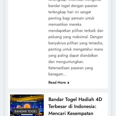
bandar togel dengan pasaran
terlengkap hari ini sangat
penting bagi pemain untuk
memastikan mereka
mendapatkan pilihan terbaik dan
peluang yang maksimal. Dengan
banyaknya pilihan yang tersedia,
penting untuk mengetahui mana
yang paling dapat diandalkan
dan menguntungkan.
Ketersediaan pasaran yang
beragam…
Read More
Bandar Togel Hadiah 4D
Terbesar di Indonesia:
BANDAR TOGEL
Mencari Kesempatan