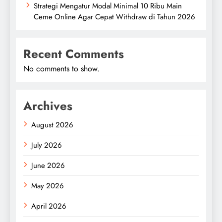
Strategi Mengatur Modal Minimal 10 Ribu Main
Ceme Online Agar Cepat Withdraw di Tahun 2026
Recent Comments
No comments to show.
Archives
August 2026
July 2026
June 2026
May 2026
April 2026