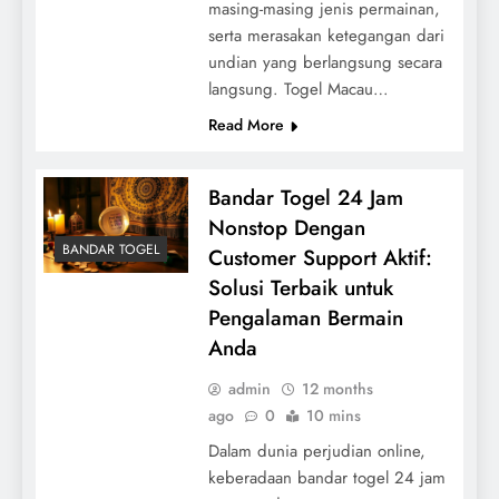
masing-masing jenis permainan,
serta merasakan ketegangan dari
undian yang berlangsung secara
langsung. Togel Macau…
Read More
Bandar Togel 24 Jam
Nonstop Dengan
BANDAR TOGEL
Customer Support Aktif:
Solusi Terbaik untuk
Pengalaman Bermain
Anda
admin
12 months
ago
0
10 mins
Dalam dunia perjudian online,
keberadaan bandar togel 24 jam