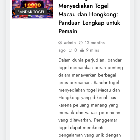
Menyediakan Togel
BANDAR TOGEL
Macau dan Hongkong:
Panduan Lengkap untuk
Pemain
admin
12 months
ago
0
9 mins
Dalam dunia perjudian, bandar
togel memainkan peran penting
dalam menawarkan berbagai
jenis permainan. Bandar togel
menyediakan togel Macau dan
Hongkong yang dikenal luas
karena peluang menang yang
menarik dan variasi permainan
yang ditawarkan. Penggemar
togel dapat menikmati
pengalaman yang unik dengan