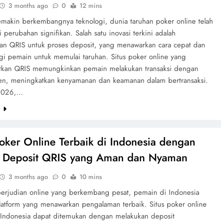
3 months ago
0
12 mins
makin berkembangnya teknologi, dunia taruhan poker online telah
perubahan signifikan. Salah satu inovasi terkini adalah
n QRIS untuk proses deposit, yang menawarkan cara cepat dan
i pemain untuk memulai taruhan. Situs poker online yang
kan QRIS memungkinkan pemain melakukan transaksi dengan
sien, meningkatkan kenyamanan dan keamanan dalam bertransaksi.
 2026,…
e
Poker Online Terbaik di Indonesia dengan
n Deposit QRIS yang Aman dan Nyaman
3 months ago
0
10 mins
perjudian online yang berkembang pesat, pemain di Indonesia
latform yang menawarkan pengalaman terbaik. Situs poker online
i Indonesia dapat ditemukan dengan melakukan deposit