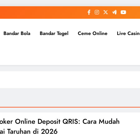
Bandar Bola
Bandar Togel
Ceme Online
Live Casi
Poker Online Deposit QRIS: Cara Mudah
i Taruhan di 2026