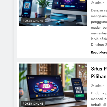
admin
Dengan se
mengalami 
POKER ONLINE
penggunaa
mudah bag
memanfaat
lebih efi
Di tahun
Read Mor
Situs 
Piliha
admin
Di dunia 
mencari p
POKER ONLINE
terbaik d