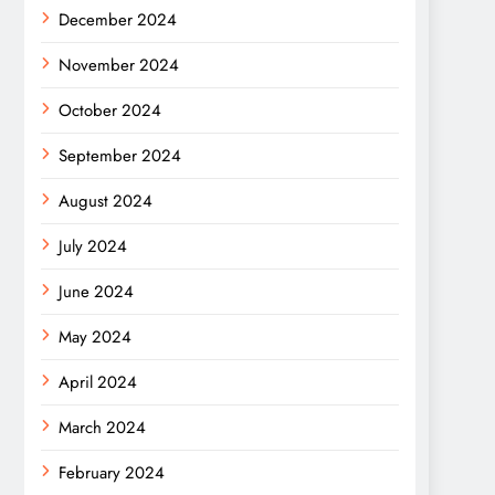
December 2024
November 2024
October 2024
September 2024
August 2024
July 2024
June 2024
May 2024
April 2024
March 2024
February 2024