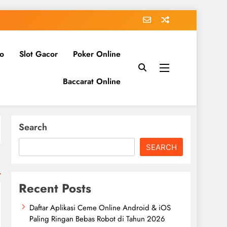
no
Slot Gacor
Poker Online
Baccarat Online
Search
SEARCH
Recent Posts
Daftar Aplikasi Ceme Online Android & iOS
Paling Ringan Bebas Robot di Tahun 2026