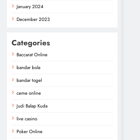
January 2024
December 2023
Categories
Baccarat Online
bandar bola
bandar togel
ceme online
Judi Balap Kuda
live casino
Poker Online