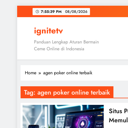
Skip
7:55:40 PM
08/08/2026
to
content
ignitetv
Panduan Lengkap Aturan Bermain
Ceme Online di Indonesia
Home
agen poker online terbaik
Tag:
agen poker online terbaik
Situs 
Memula