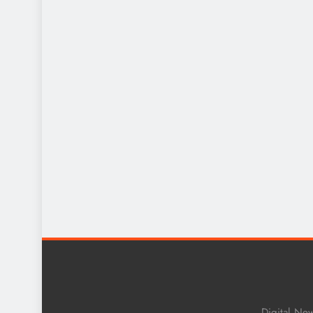
Digital Ne