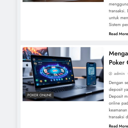
mengguna
transaksi.
untuk men
Sistem p
Read Mor
Mengap
Poker 
admin
Dengan se
deposit y
POKER ONLINE
Deposit me
online pa
keamanan 
transaksi
Read Mor