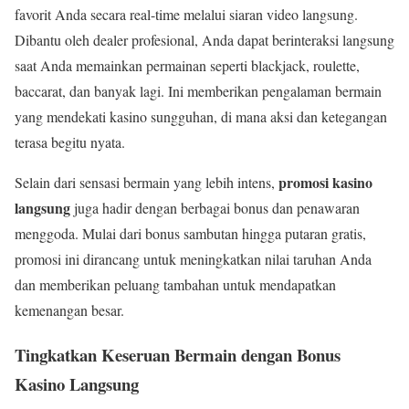
favorit Anda secara real-time melalui siaran video langsung.
Dibantu oleh dealer profesional, Anda dapat berinteraksi langsung
saat Anda memainkan permainan seperti blackjack, roulette,
baccarat, dan banyak lagi. Ini memberikan pengalaman bermain
yang mendekati kasino sungguhan, di mana aksi dan ketegangan
terasa begitu nyata.
promosi kasino
Selain dari sensasi bermain yang lebih intens,
langsung
juga hadir dengan berbagai bonus dan penawaran
menggoda. Mulai dari bonus sambutan hingga putaran gratis,
promosi ini dirancang untuk meningkatkan nilai taruhan Anda
dan memberikan peluang tambahan untuk mendapatkan
kemenangan besar.
Tingkatkan Keseruan Bermain dengan Bonus
Kasino Langsung