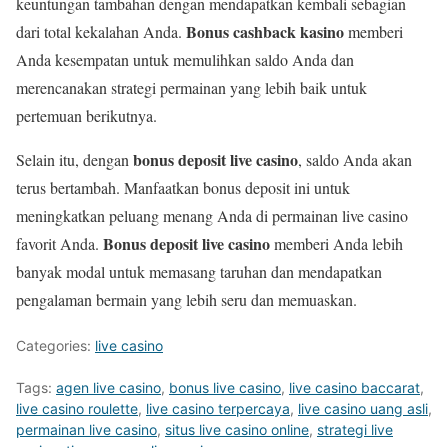
keuntungan tambahan dengan mendapatkan kembali sebagian
Bonus cashback kasino
dari total kekalahan Anda.
memberi
Anda kesempatan untuk memulihkan saldo Anda dan
merencanakan strategi permainan yang lebih baik untuk
pertemuan berikutnya.
bonus deposit live casino
Selain itu, dengan
, saldo Anda akan
terus bertambah. Manfaatkan bonus deposit ini untuk
meningkatkan peluang menang Anda di permainan live casino
Bonus deposit live casino
favorit Anda.
memberi Anda lebih
banyak modal untuk memasang taruhan dan mendapatkan
pengalaman bermain yang lebih seru dan memuaskan.
Categories:
live casino
Tags:
agen live casino
,
bonus live casino
,
live casino baccarat
,
live casino roulette
,
live casino terpercaya
,
live casino uang asli
,
permainan live casino
,
situs live casino online
,
strategi live