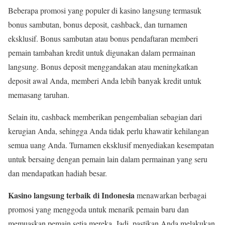
Beberapa promosi yang populer di kasino langsung termasuk
bonus sambutan, bonus deposit, cashback, dan turnamen
eksklusif. Bonus sambutan atau bonus pendaftaran memberi
pemain tambahan kredit untuk digunakan dalam permainan
langsung. Bonus deposit menggandakan atau meningkatkan
deposit awal Anda, memberi Anda lebih banyak kredit untuk
memasang taruhan.
Selain itu, cashback memberikan pengembalian sebagian dari
kerugian Anda, sehingga Anda tidak perlu khawatir kehilangan
semua uang Anda. Turnamen eksklusif menyediakan kesempatan
untuk bersaing dengan pemain lain dalam permainan yang seru
dan mendapatkan hadiah besar.
Kasino langsung terbaik di Indonesia
menawarkan berbagai
promosi yang menggoda untuk menarik pemain baru dan
memuaskan pemain setia mereka. Jadi, pastikan Anda melakukan