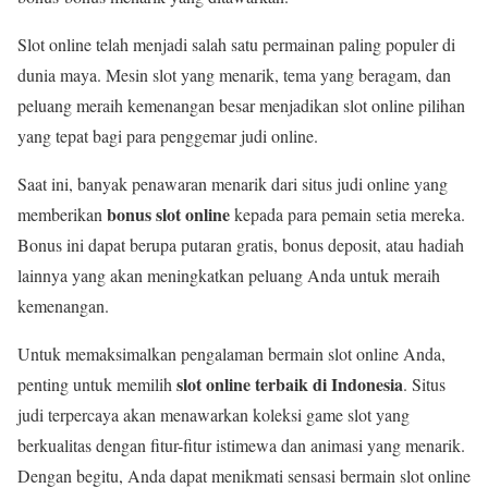
Slot online telah menjadi salah satu permainan paling populer di
dunia maya. Mesin slot yang menarik, tema yang beragam, dan
peluang meraih kemenangan besar menjadikan slot online pilihan
yang tepat bagi para penggemar judi online.
Saat ini, banyak penawaran menarik dari situs judi online yang
bonus slot online
memberikan
kepada para pemain setia mereka.
Bonus ini dapat berupa putaran gratis, bonus deposit, atau hadiah
lainnya yang akan meningkatkan peluang Anda untuk meraih
kemenangan.
Untuk memaksimalkan pengalaman bermain slot online Anda,
slot online terbaik di Indonesia
penting untuk memilih
. Situs
judi terpercaya akan menawarkan koleksi game slot yang
berkualitas dengan fitur-fitur istimewa dan animasi yang menarik.
Dengan begitu, Anda dapat menikmati sensasi bermain slot online