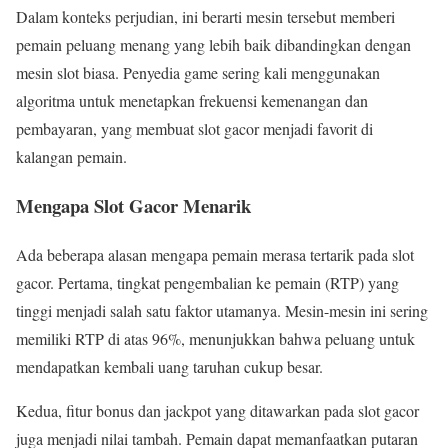
Dalam konteks perjudian, ini berarti mesin tersebut memberi
pemain peluang menang yang lebih baik dibandingkan dengan
mesin slot biasa. Penyedia game sering kali menggunakan
algoritma untuk menetapkan frekuensi kemenangan dan
pembayaran, yang membuat slot gacor menjadi favorit di
kalangan pemain.
Mengapa Slot Gacor Menarik
Ada beberapa alasan mengapa pemain merasa tertarik pada slot
gacor. Pertama, tingkat pengembalian ke pemain (RTP) yang
tinggi menjadi salah satu faktor utamanya. Mesin-mesin ini sering
memiliki RTP di atas 96%, menunjukkan bahwa peluang untuk
mendapatkan kembali uang taruhan cukup besar.
Kedua, fitur bonus dan jackpot yang ditawarkan pada slot gacor
juga menjadi nilai tambah. Pemain dapat memanfaatkan putaran