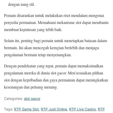
dengan uang riil.
Pemain disarankan untuk melakukan riset mendalam mengenai
penyedia permainan. Memahami mekanisme slot dapat membantu
membuat keputusan yang lebih baik.
Selain itu, penting bagi pemain untuk menetapkan batasan dalam
bermain. Ini akan mencegah kerugian berlebih dan menjaga
pengalaman bermain tetap menyenangkan.
Dengan pendekatan yang tepat, pemain dapat memaksimalkan
pengalaman mereka di dunia slot gacor. Men’sesuaikan pilihan
slot dengan kepribadian dan gaya permainan dapat meningkatkan
kesenangan dan peluang menang.
Categories:
slot gacor
Tags:
RTP Game Slot
,
RTP Judi Online
,
RTP Live Casino
,
RTP