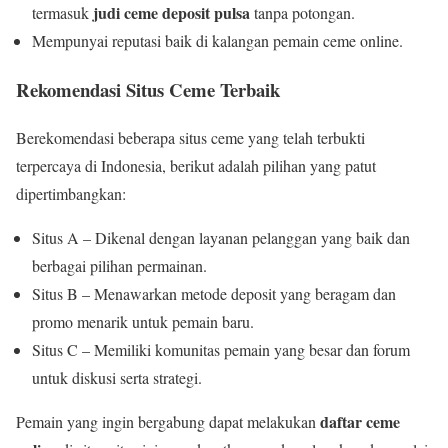
judi ceme deposit pulsa
termasuk
tanpa potongan.
Mempunyai reputasi baik di kalangan pemain ceme online.
Rekomendasi Situs Ceme Terbaik
Berekomendasi beberapa situs ceme yang telah terbukti
terpercaya di Indonesia, berikut adalah pilihan yang patut
dipertimbangkan:
Situs A – Dikenal dengan layanan pelanggan yang baik dan
berbagai pilihan permainan.
Situs B – Menawarkan metode deposit yang beragam dan
promo menarik untuk pemain baru.
Situs C – Memiliki komunitas pemain yang besar dan forum
untuk diskusi serta strategi.
daftar ceme
Pemain yang ingin bergabung dapat melakukan