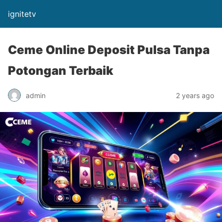
ignitetv
Ceme Online Deposit Pulsa Tanpa
Potongan Terbaik
admin
2 years ago