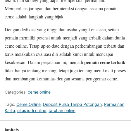
teknik dan strategi yang dapat memperkuat permainan.
Memperluas jaringan dan berinteraksi dengan sesama pemain
ceme adalah langkah yang bijak.
Dengan dedikasi yang tinggi dan usaha yang konsisten, setiap
pemain memiliki potensi untuk menjadi yang terbaik dalam dunia
ceme online. Tetap up-to-date dengan perkembangan terbaru dan
terus melakukan evaluasi diri adalah kunci untuk mencapai
pemain ceme terbaik
kesuksesan. Dalam perjalanan ini, menjadi
tidak hanya tentang menang, tetapi juga tentang menikmati proses
dan membangun komunitas dengan sesama penggemar ceme.
Categories:
ceme online
Tags:
Ceme Online
,
Deposit Pulsa Tanpa Potongan
,
Permainan
Kartu
,
situs judi online
,
taruhan online
ignitetv