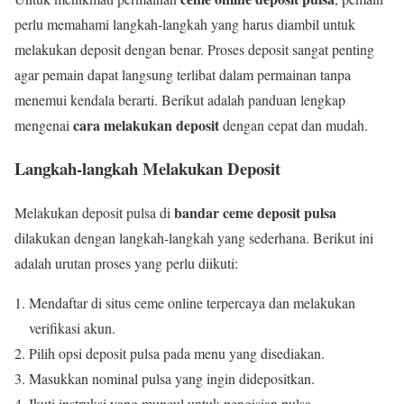
perlu memahami langkah-langkah yang harus diambil untuk
melakukan deposit dengan benar. Proses deposit sangat penting
agar pemain dapat langsung terlibat dalam permainan tanpa
menemui kendala berarti. Berikut adalah panduan lengkap
cara melakukan deposit
mengenai
dengan cepat dan mudah.
Langkah-langkah Melakukan Deposit
bandar ceme deposit pulsa
Melakukan deposit pulsa di
dilakukan dengan langkah-langkah yang sederhana. Berikut ini
adalah urutan proses yang perlu diikuti:
Mendaftar di situs ceme online terpercaya dan melakukan
verifikasi akun.
Pilih opsi deposit pulsa pada menu yang disediakan.
Masukkan nominal pulsa yang ingin didepositkan.
Ikuti instruksi yang muncul untuk pengisian pulsa.