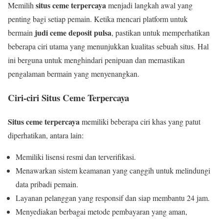
situs ceme terpercaya
Memilih
menjadi langkah awal yang
penting bagi setiap pemain. Ketika mencari platform untuk
judi ceme deposit pulsa
bermain
, pastikan untuk memperhatikan
beberapa ciri utama yang menunjukkan kualitas sebuah situs. Hal
ini berguna untuk menghindari penipuan dan memastikan
pengalaman bermain yang menyenangkan.
Ciri-ciri Situs Ceme Terpercaya
Situs ceme terpercaya
memiliki beberapa ciri khas yang patut
diperhatikan, antara lain:
Memiliki lisensi resmi dan terverifikasi.
Menawarkan sistem keamanan yang canggih untuk melindungi
data pribadi pemain.
Layanan pelanggan yang responsif dan siap membantu 24 jam.
Menyediakan berbagai metode pembayaran yang aman,